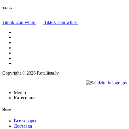
TikTok:
Tiktok-icon-white
Tiktok-icon-white
Все товары
О нас
Доставка
Политика конфиденциальности
Правила
Право на отказ
Контакты
Copyright © 2026 Rotallieta.lv.
Меню
Категории
Меню
Все товары
Доставка