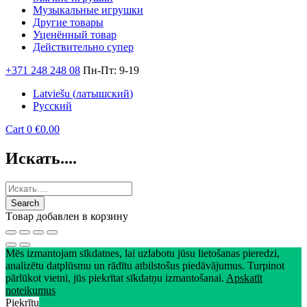
Музыкальные игрушки
Другие товары
Уценённый товар
Действительно супер
+371 248 248 08
Пн-Пт: 9-19
Latviešu
(
латышский
)
Русский
Cart
0
€
0.00
Искать....
Tовар добавлен в корзину
Mēs izmantojam sīkdatnes, lai uzlabotu jūsu lietošanas pieredzi,
analizētu datplūsmu un rādītu atbilstošus piedāvājumus. Turpinot
pārlūkot vietni, jūs piekrītat sīkdatņu izmantošanai.
Apskatīt
noteikumus
Piekrītu