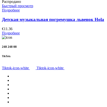
Распродано
Быстрый просмотр
Подробнее
Детская музыкальная погремушка львенок Hola
€
11.36
Подробнее
248 248 08
TikTok:
Tiktok-icon-white
Tiktok-icon-white
Все товары
О нас
Доставка
Политика конфиденциальности
Правила
Право на отказ
Контакты