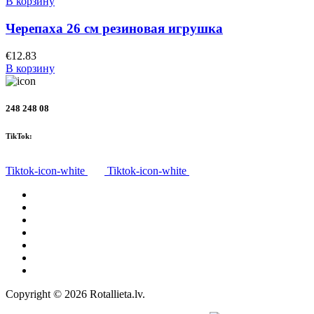
В корзину
Черепаха 26 cм резиновая игрушка
€
12.83
В корзину
248 248 08
TikTok:
Tiktok-icon-white
Tiktok-icon-white
Все товары
О нас
Доставка
Политика конфиденциальности
Правила
Право на отказ
Контакты
Copyright © 2026 Rotallieta.lv.