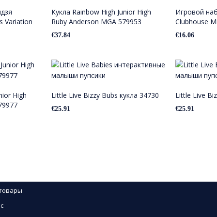
ндзя
Кукла Rainbow High Junior High
Игровой наб
 Variation
Ruby Anderson MGA 579953
Clubhouse Mi
€
37.84
€
16.06
ior High
Little Live Bizzy Bubs кукла 34730
Little Live B
79977
€
25.91
€
25.91
 товары
с