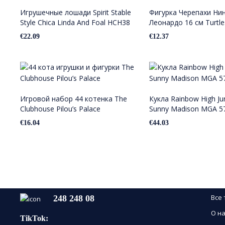
Игрушечные лошади Spirit Stable
Фигурка Черепахи Ни
Style Chica Linda And Foal HCH38
Леонардо 16 см Turtles
€
22.09
€
12.37
Игровой набор 44 котенка The
Кукла Rainbow High Jun
Clubhouse Pilou’s Palace
Sunny Madison MGA 5
€
16.04
€
44.03
Все
248 248 08
О на
TikTok: