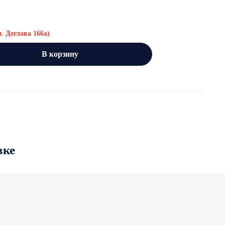
л. Деглава 166а)
В корзину
вке