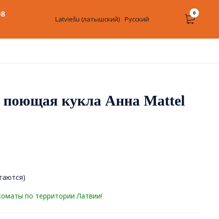
08
0
Latviešu
(
латышский
)
Русский
n поющая кукла Анна Mattel
агаются)
коматы по территории Латвии!