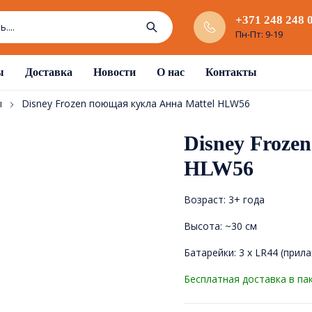
+371 248 248 
Пн-Пт: 9-19
ы
Доставка
Новости
О нас
Контакты
ы
Disney Frozen поющая кукла Анна Mattel HLW56
Disney Froze
HLW56
Возраст: 3+ года
Высота: ~30 см
Батарейки: 3 х LR44 (прил
Бесплатная доставка в па