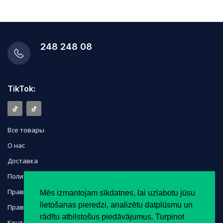
248 248 08
TikTok:
Все товары
О нас
Доставка
Политика конфиденциальности
Правила
Mēs izmantojam sīkdatnes, lai uzlabotu jūsu
lietošanas pieredzi, analizētu datplūsmu un
Право на отказ
rādītu atbilstošus piedāvājumus. Turpinot
Контакты