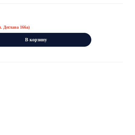
л. Деглава 166а)
В корзину