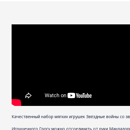
Качественный набор мягких игрушек Звёздные войны со зв
Игрушечного Грогу можно отсоединить от руки Мандалорца