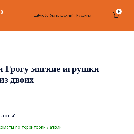
08
0
Latviešu
(
латышский
)
Русский
и Грогу мягкие игрушки
из двоих
агаются)
коматы по территории Латвии!