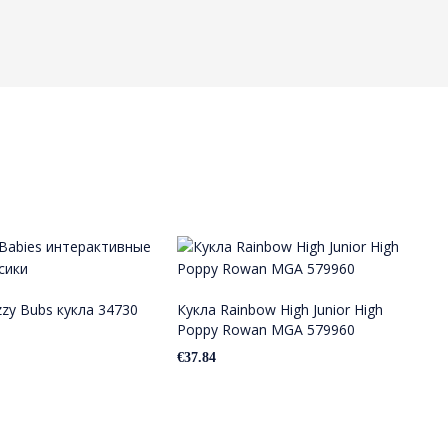
Bizzy Bubs кукла 34730
Кукла Rainbow High Junior High
F
Poppy Rowan MGA 579960
Ф
F
€
37.84
€