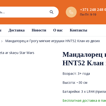
+371 248 248 
Пн-Пт: 9-19
ы
Доставка
Новости
О нас
Контакты
Мандалорец и Грогу мягкие игрушки HNT52 Клан из двоих
Мандалорец 
HNT52 Клан 
Возраст: 3+ года
Высота: ~30 см
Батарейки: 3 х LR44 (прил
Бесплатная доставка в па