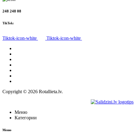
248 248 08
TikTok:
Tiktok-icon-white
Tiktok-icon-white
Все товары
О нас
Доставка
Политика конфиденциальности
Правила
Право на отказ
Контакты
Copyright © 2026 Rotallieta.lv.
Меню
Категории
Меню