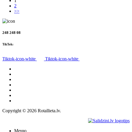
1
2
>>
248 248 08
TikTok:
Tiktok-icon-white
Tiktok-icon-white
Все товары
О нас
Доставка
Политика конфиденциальности
Правила
Право на отказ
Контакты
Copyright © 2026 Rotallieta.lv.
Меню