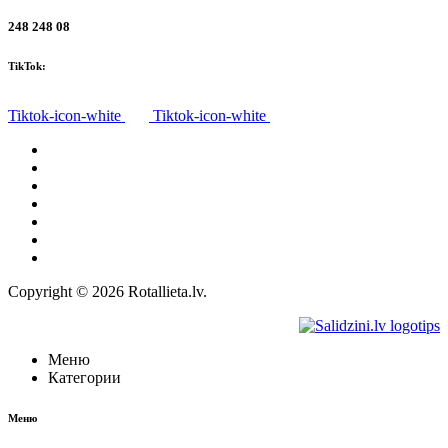
248 248 08
TikTok:
Tiktok-icon-white
Tiktok-icon-white
Все товары
О нас
Доставка
Политика конфиденциальности
Правила
Право на отказ
Контакты
Copyright © 2026 Rotallieta.lv.
Меню
Категории
Меню