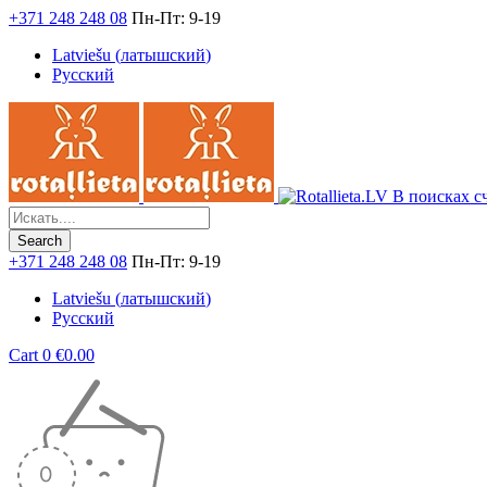
+371 248 248 08
Пн-Пт: 9-19
Latviešu
(
латышский
)
Русский
В поисках сч
+371 248 248 08
Пн-Пт: 9-19
Latviešu
(
латышский
)
Русский
Cart
0
€
0.00