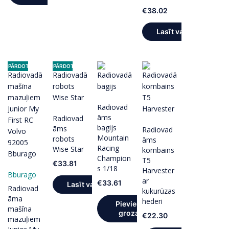
€
38.02
Lasīt vairāk
IZPĀRDOTS
IZPĀRDOTS
Radiovad
āms
Radiovad
bagijs
āms
Radiovad
Mountain
robots
āms
Racing
Wise Star
kombains
Champion
T5
€
33.81
s 1/18
Harvester
Bburago
ar
€
33.61
Lasīt vairāk
Radiovad
kukurūzas
āma
hederi
Pievienot
mašīna
grozam
€
22.30
mazuļiem