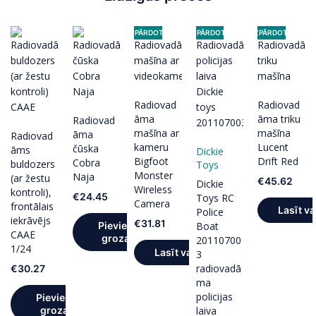
IZPĀRDOTS
IZPĀRDOTS
IZPĀRDOTS
Radiovad
Radiovad
āma
āma triku
Radiovad
mašīna ar
mašīna
āma
Radiovad
kameru
Lucent
čūska
āms
Dickie
Bigfoot
Drift Red
Cobra
buldozers
Toys
Monster
Naja
(ar žestu
€
45.62
Dickie
Wireless
kontroli),
€
24.45
Toys RC
Camera
frontālais
Lasīt va
Police
iekrāvējs
€
31.81
Pievienot
Boat
CAAE
grozam
20110700
1/24
Lasīt vairāk
3
radiovadā
€
30.27
ma
policijas
Pievienot
grozam
laiva