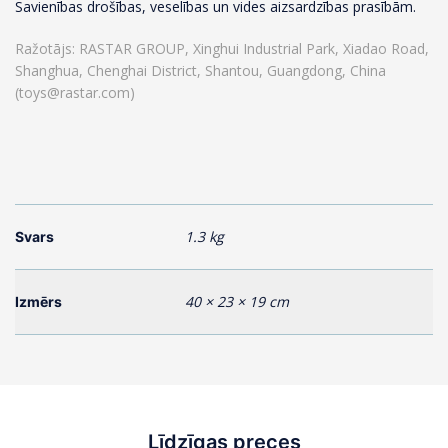
Savienības drošības, veselības un vides aizsardzības prasībām.
Ražotājs: RASTAR GROUP, Xinghui Industrial Park, Xiadao Road,
Shanghua, Chenghai District, Shantou, Guangdong, China
(toys@rastar.com)
1.3 kg
Svars
40 × 23 × 19 cm
Izmērs
Līdzīgas preces