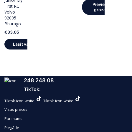
Junior My
Pievienot
First RC
grozam
Volvo
92005
Bburago
€
33.05
Lasīt vairāk
248 248 08
TikTok:
Tiktok-icon-white
Tiktok-icon-white
Visas preces
Par mums
Piegāde