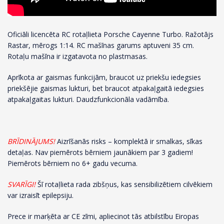
Oficiāli licencēta RC rotaļlieta Porsche Cayenne Turbo. Ražotājs
Rastar, mērogs 1:14. RC mašīnas garums aptuveni 35 cm.
Rotaļu mašīna ir izgatavota no plastmasas.
Aprīkota ar gaismas funkcijām, braucot uz priekšu iedegsies
priekšējie gaismas lukturi, bet braucot atpakaļgaitā iedegsies
atpakaļgaitas lukturi. Daudzfunkcionāla vadāmība.
BRĪDINĀJUMS!
Aizrīšanās risks – komplektā ir smalkas, sīkas
detaļas. Nav piemērots bērniem jaunākiem par 3 gadiem!
Piemērots bērniem no 6+ gadu vecuma.
SVARĪGI!
Šī rotaļlieta rada zibšņus, kas sensibilizētiem cilvēkiem
var izraisīt epilepsiju.
Prece ir marķēta ar CE zīmi, apliecinot tās atbilstību Eiropas