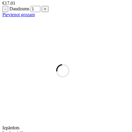
€
17.01
Daudzums
Pievienot grozam
Izpārdots