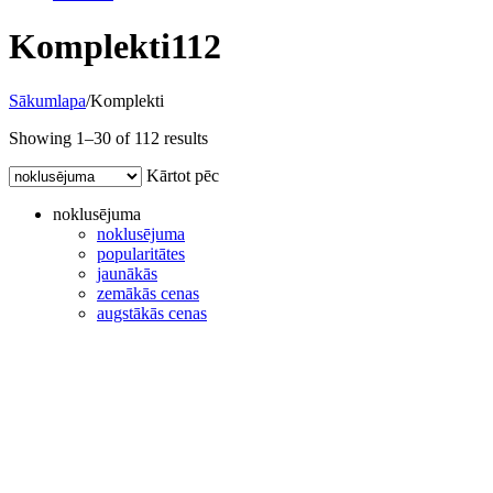
Komplekti
112
Sākumlapa
/
Komplekti
Showing 1–30 of 112 results
Kārtot pēc
noklusējuma
noklusējuma
popularitātes
jaunākās
zemākās cenas
augstākās cenas