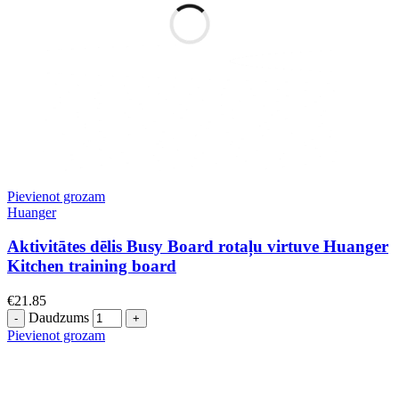
Pievienot grozam
Huanger
Aktivitātes dēlis Busy Board rotaļu virtuve Huanger
Kitchen training board
€
21.85
Daudzums
Pievienot grozam