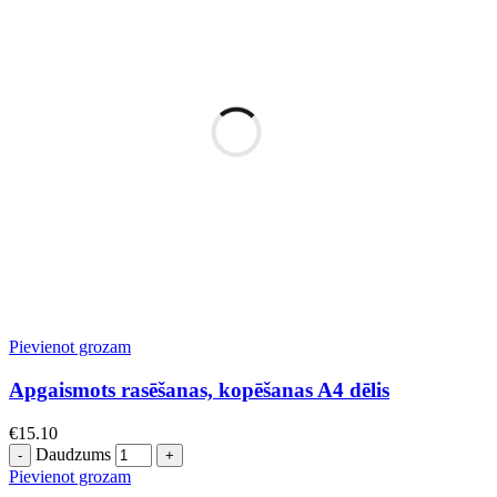
Pievienot grozam
Apgaismots rasēšanas, kopēšanas A4 dēlis
€
15.10
Daudzums
Pievienot grozam