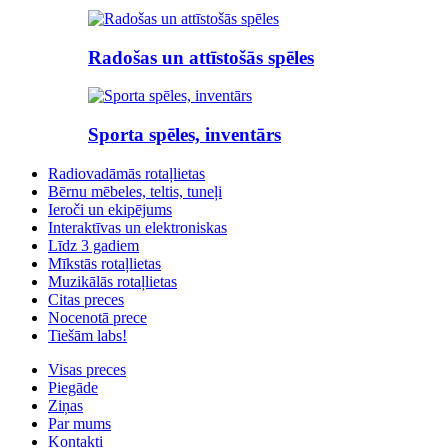
Radošas un attīstošās spēles
Sporta spēles, inventārs
Radiovadāmās rotaļlietas
Bērnu mēbeles, teltis, tuneļi
Ieroči un ekipējums
Interaktīvas un elektroniskas
Līdz 3 gadiem
Mīkstās rotaļlietas
Muzikālās rotaļlietas
Citas preces
Nocenotā prece
Tiešām labs!
Visas preces
Piegāde
Ziņas
Par mums
Kontakti