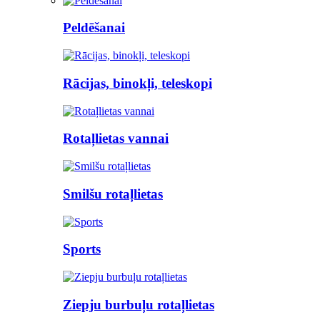
Peldēšanai
Rācijas, binokļi, teleskopi
Rotaļlietas vannai
Smilšu rotaļlietas
Sports
Ziepju burbuļu rotaļlietas