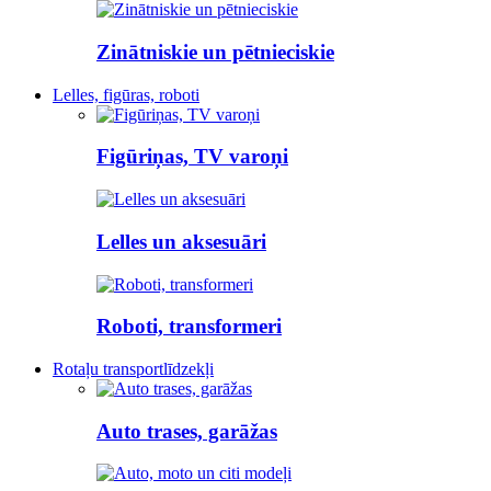
Zinātniskie un pētnieciskie
Lelles, figūras, roboti
Figūriņas, TV varoņi
Lelles un aksesuāri
Roboti, transformeri
Rotaļu transportlīdzekļi
Auto trases, garāžas