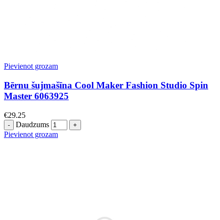
Pievienot grozam
Bērnu šujmašīna Cool Maker Fashion Studio Spin
Master 6063925
€
29.25
Daudzums
Pievienot grozam