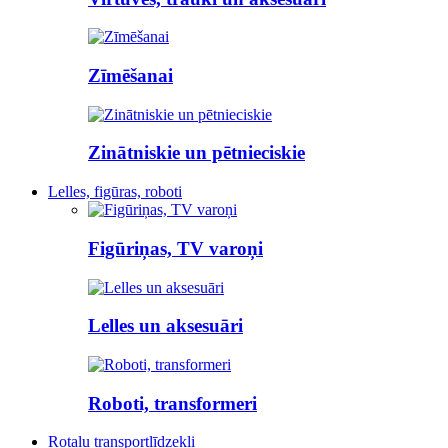
Zīmēšanai
Zinātniskie un pētnieciskie
Lelles, figūras, roboti
Figūriņas, TV varoņi
Lelles un aksesuāri
Roboti, transformeri
Rotaļu transportlīdzekļi