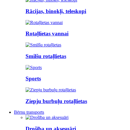
Rācijas, binokļi, teleskopi
Rotaļlietas vannai
Smilšu rotaļlietas
Sports
Ziepju burbuļu rotaļlietas
Bērnu transports
Drošība un aksesuāri