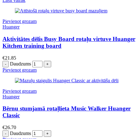
Lasīt vairāk
Pievienot grozam
Huanger
Aktivitātes dēlis Busy Board rotaļu virtuve Huanger
Kitchen training board
€
21.85
Daudzums
Pievienot grozam
Pievienot grozam
Huanger
Bērnu stumjamā rotaļlieta Music Walker Huanger
Classic
€
26.70
Daudzums