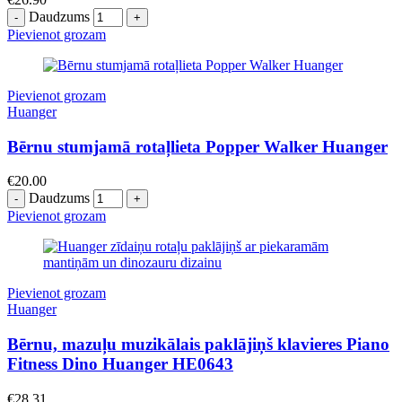
Daudzums
Pievienot grozam
Pievienot grozam
Huanger
Bērnu stumjamā rotaļlieta Popper Walker Huanger
€
20.00
Daudzums
Pievienot grozam
Pievienot grozam
Huanger
Bērnu, mazuļu muzikālais paklājiņš klavieres Piano
Fitness Dino Huanger HE0643
€
28.31