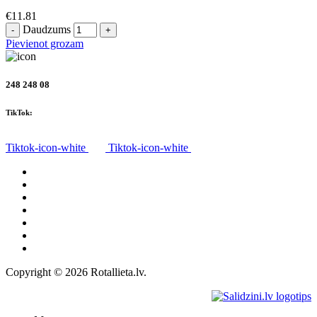
€
11.81
Daudzums
Pievienot grozam
248 248 08
TikTok:
Tiktok-icon-white
Tiktok-icon-white
Visas preces
Par mums
Piegāde
Privātuma politika
Noteikumi
Atteikuma tiesības
Kontakti
Copyright © 2026 Rotallieta.lv.