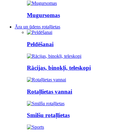
Mugursomas
Āra un ūdens rotaļlietas
Peldēšanai
Rācijas, binokļi, teleskopi
Rotaļlietas vannai
Smilšu rotaļlietas