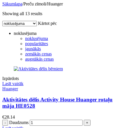
Sākumlapa
/
Preču zīmoli
/
Huanger
Showing all 13 results
Kārtot pēc
noklusējuma
noklusējuma
popularitātes
jaunākās
zemākās cenas
augstākās cenas
Izpārdots
Lasīt vairāk
Huanger
Aktivitātes dēlis Activity House Huanger rotaļu
māja HE0528
€
28.14
Daudzums