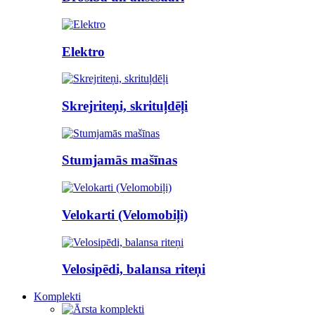
Elektro
Skrejriteņi, skrituļdēļi
Stumjamās mašīnas
Velokarti (Velomobiļi)
Velosipēdi, balansa riteņi
Komplekti