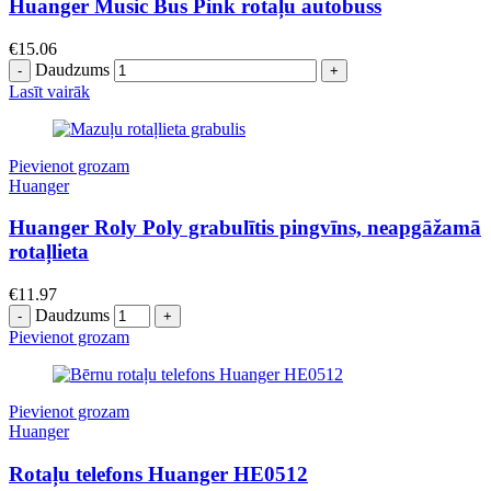
Huanger Music Bus Pink rotaļu autobuss
€
15.06
Daudzums
Lasīt vairāk
Pievienot grozam
Huanger
Huanger Roly Poly grabulītis pingvīns, neapgāžamā
rotaļlieta
€
11.97
Daudzums
Pievienot grozam
Pievienot grozam
Huanger
Rotaļu telefons Huanger HE0512