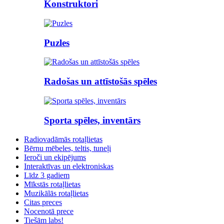
Konstruktori
Puzles
Radošas un attīstošās spēles
Sporta spēles, inventārs
Radiovadāmās rotaļlietas
Bērnu mēbeles, teltis, tuneļi
Ieroči un ekipējums
Interaktīvas un elektroniskas
Līdz 3 gadiem
Mīkstās rotaļlietas
Muzikālās rotaļlietas
Citas preces
Nocenotā prece
Tiešām labs!