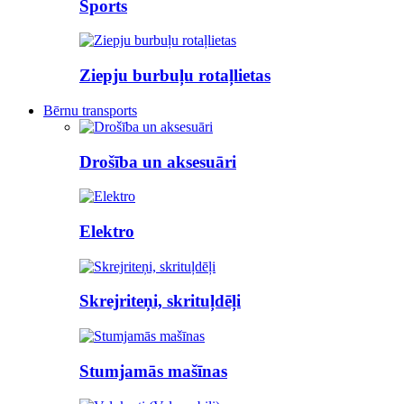
Sports
Ziepju burbuļu rotaļlietas
Bērnu transports
Drošība un aksesuāri
Elektro
Skrejriteņi, skrituļdēļi
Stumjamās mašīnas