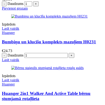
Daudzums
Pievienot grozam
Izpārdots
Lasīt vairāk
Huanger
Bumbiņu un klucīšu komplekts mazuļiem H0231
€
24.73
Daudzums
Lasīt vairāk
Izpārdots
Lasīt vairāk
Huanger
Huanger 2in1 Walker And Active Table bērnu
stumjamā rotaļlieta