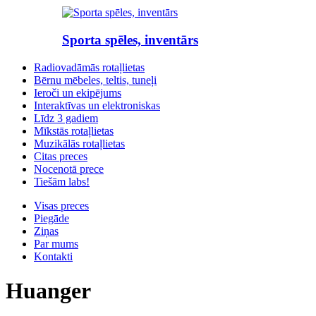
Sporta spēles, inventārs
Radiovadāmās rotaļlietas
Bērnu mēbeles, teltis, tuneļi
Ieroči un ekipējums
Interaktīvas un elektroniskas
Līdz 3 gadiem
Mīkstās rotaļlietas
Muzikālās rotaļlietas
Citas preces
Nocenotā prece
Tiešām labs!
Visas preces
Piegāde
Ziņas
Par mums
Kontakti
Huanger