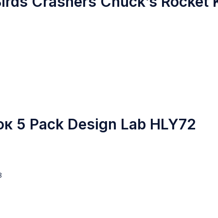
rds Crashers Chuck’s Rocket K
к 5 Pack Design Lab HLY72