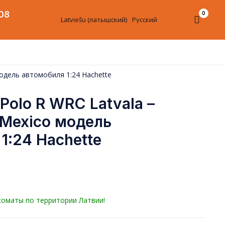
08
0
Latviešu
(
латышский
)
Русский
 модель автомобиля 1:24 Hachette
Polo R WRC Latvala –
6 Mexico модель
1:24 Hachette
коматы по территории Латвии!