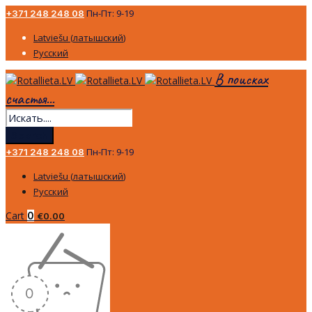
Пн-Пт: 9-19
+371 248 248 08
Latviešu
(
латышский
)
Русский
В поисках
счастья...
Пн-Пт: 9-19
+371 248 248 08
Latviešu
(
латышский
)
Русский
Cart
0
€
0.00