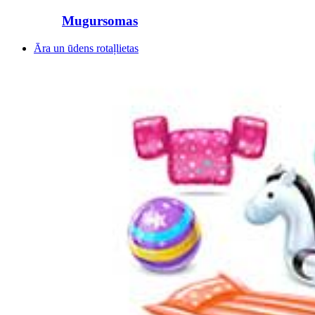
Mugursomas
Āra un ūdens rotaļlietas