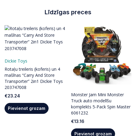
Līdzīgas preces
Dickie Toys
Rotaļu treileris (koferis) un 4
mašīnas “Carry And Store
Transporter” 2in1 Dickie Toys
203747008
Monster Jam Mini Monster
€
23.24
Truck auto modelīšu
komplekts 5-Pack Spin Master
Pievienot grozam
6061232
€
13.16
Pievienot grozam