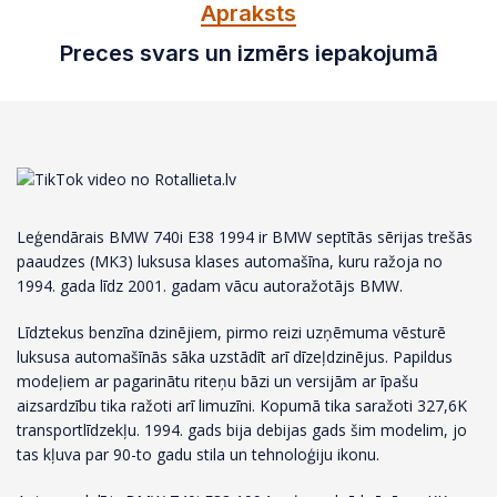
Apraksts
Preces svars un izmērs iepakojumā
Leģendārais BMW 740i E38 1994 ir BMW septītās sērijas trešās
paaudzes (MK3) luksusa klases automašīna, kuru ražoja no
1994. gada līdz 2001. gadam vācu autoražotājs BMW.
Līdztekus benzīna dzinējiem, pirmo reizi uzņēmuma vēsturē
luksusa automašīnās sāka uzstādīt arī dīzeļdzinējus. Papildus
modeļiem ar pagarinātu riteņu bāzi un versijām ar īpašu
aizsardzību tika ražoti arī limuzīni. Kopumā tika saražoti 327,6K
transportlīdzekļu. 1994. gads bija debijas gads šim modelim, jo
tas kļuva par 90-to gadu stila un tehnoloģiju ikonu.