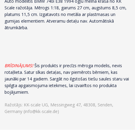
Auto modelītis BMW 740i E38 1994 ogļu melnā krāsā no KK
Scale ražotāja. Mērogs 1:18, garums 27 cm, augstums 8,5 cm,
platums 11,5 cm. Izgatavots no metāla ar plastmasas un
gumijas elementiem. Atveramu detaļu nav. Automātiskā
ātrumkārba.
BRĪDINĀJUMS!
Šis produkts ir precīzs mēroga modelis, nevis
rotaļlieta. Satur sīkas detaļas, nav piemērots bērniem, kas
jaunāki par 14 gadiem. Sargāt no ilgstošas tiešu saules staru vai
spilgta apgaismojuma ietekmes, lai izvairītos no produkta
bojājumiem.
Ražotājs: KK-scale UG, Messingweg 47, 48308, Senden,
Germany (info@kk-scale.de)