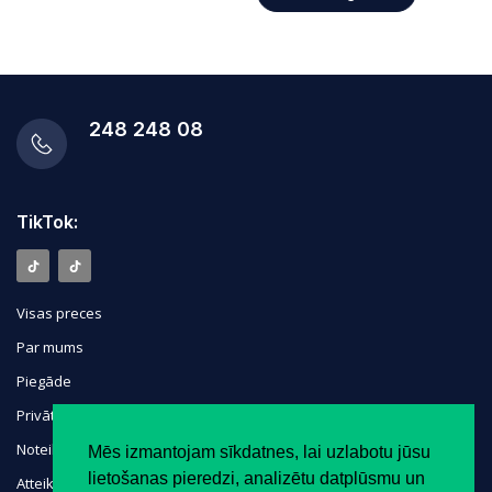
248 248 08
TikTok:
Visas preces
Par mums
Piegāde
Privātuma politika
Noteikumi
Mēs izmantojam sīkdatnes, lai uzlabotu jūsu
lietošanas pieredzi, analizētu datplūsmu un
Atteikuma tiesības