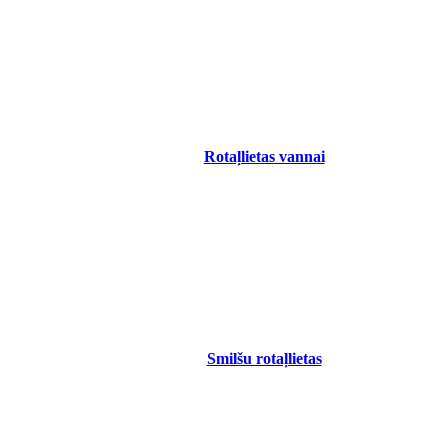
Rotaļlietas vannai
Smilšu rotaļlietas