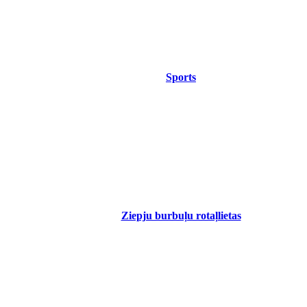
Sports
Ziepju burbuļu rotaļlietas