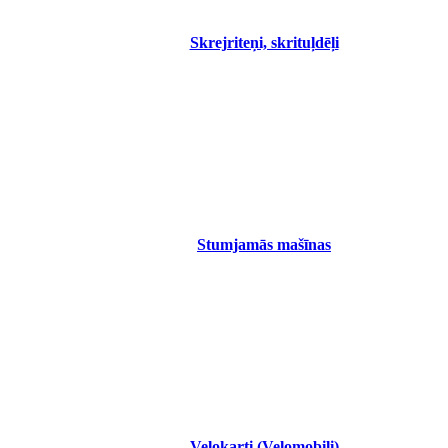
Skrejriteņi, skrituļdēļi
Stumjamās mašīnas
Velokarti (Velomobiļi)