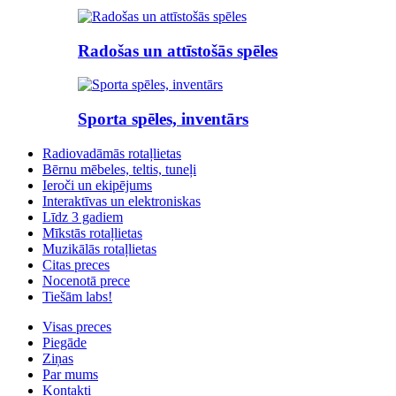
Radošas un attīstošās spēles
Sporta spēles, inventārs
Radiovadāmās rotaļlietas
Bērnu mēbeles, teltis, tuneļi
Ieroči un ekipējums
Interaktīvas un elektroniskas
Līdz 3 gadiem
Mīkstās rotaļlietas
Muzikālās rotaļlietas
Citas preces
Nocenotā prece
Tiešām labs!
Visas preces
Piegāde
Ziņas
Par mums
Kontakti