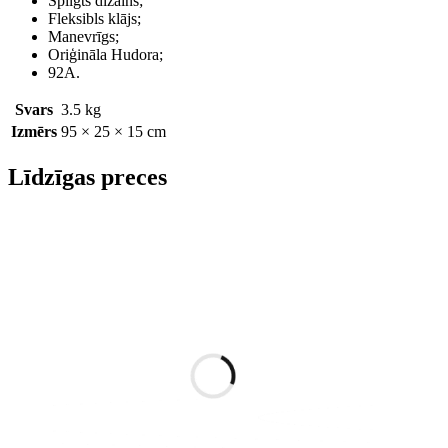
Spilgts dizains;
Fleksibls klājs;
Manevrīgs;
Oriģināla Hudora;
92A.
Svars
3.5 kg
Izmērs
95 × 25 × 15 cm
Līdzīgas preces