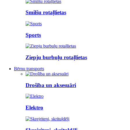
Smilšu rotaļlietas
Sports
Ziepju burbuļu rotaļlietas
Bērnu transports
Drošība un aksesuāri
Elektro