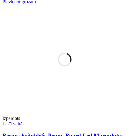
Pievienot grozam
Izpārdots
Lasīt vairāk
Bērnu skrituļdēlis Penny Board Led Mārpuķītes