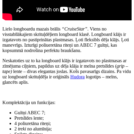
Lielo longboardu mazais brālis
“CruiseStar”
. Viens no
visstabīlākajiem skrituļdēļiem longboard klasē. Longboard klājs ir
izgatavots no pastiprinātas plastmasas. Ļoti fleksibls dēļa klājs. Ļoti
manevrīgs. Izturīgi poliueretāna riteņi un ABEC 7 gultņi, kas
kopsummā nodrošina perfektu braukšanu.
Neskatoties uz to ka longboard klājs ir izgatavots no plastmasas ar
zīmējuma ciļņiem, papildus uz dēļa klāja ir melna pretslīdes (
grip –
tape)
lente – divas elegantas joslas. Košs pavasarīgs dizains. Pa vidu
uz longboard skrituļdēļa ir oriģināls
Hudora
logotips – melns,
glancēts aplis.
Komplektācija un funkcijas:
Gultņi ABEC 7;
Pretslīdes lente;
4 poliuretāna riteņi;
2
treki
no alumīnija;