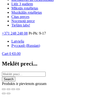
Līdz 3 gadiem
Mīkstās rotaļlietas
Muzikālās rotaļlietas
Citas preces
Nocenotā prece
Tiešām labs!
+371 248 248 08
Pr-Pk: 9-17
Latviešu
Русский
(
Russian
)
Cart
0
€
0.00
Meklēt preci...
Produkts ir pievienots grozam