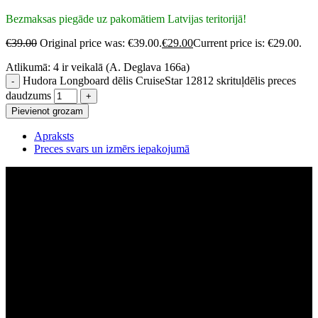
Bezmaksas piegāde uz pakomātiem Latvijas teritorijā!
€
39.00
Original price was: €39.00.
€
29.00
Current price is: €29.00.
Atlikumā:
4 ir veikalā (A. Deglava 166a)
Hudora Longboard dēlis CruiseStar 12812 skrituļdēlis preces
daudzums
Pievienot grozam
Apraksts
Preces svars un izmērs iepakojumā