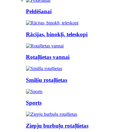
Peldēšanai
Rācijas, binokļi, teleskopi
Rotaļlietas vannai
Smilšu rotaļlietas
Sports
Ziepju burbuļu rotaļlietas