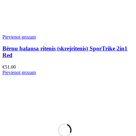
Pievienot grozam
Bērnu balansa ritenis (skrejritenis) SporTrike 2in1
Red
€
51.00
Pievienot grozam