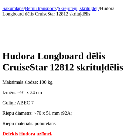
Sākumlapa
/
Bērnu transports
/
Skrejriteņi, skrituļdēļi
/
Hudora
Longboard dēlis CruiseStar 12812 skrituļdēlis
Hudora Longboard dēlis
CruiseStar 12812 skrituļdēlis
Maksimālā slodze: 100 kg
Izmērs: ~91 x 24 cm
Gultņi: ABEC 7
Riepu diametrs: ~70 x 51 mm (92A)
Riepu materiāls: poliuretāns
Defekts Hudora uzlīmei.