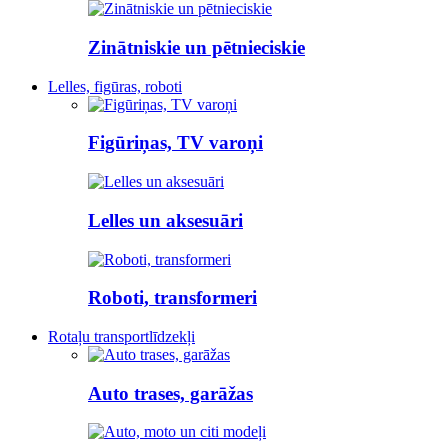
Zinātniskie un pētnieciskie
Lelles, figūras, roboti
Figūriņas, TV varoņi
Lelles un aksesuāri
Roboti, transformeri
Rotaļu transportlīdzekļi
Auto trases, garāžas