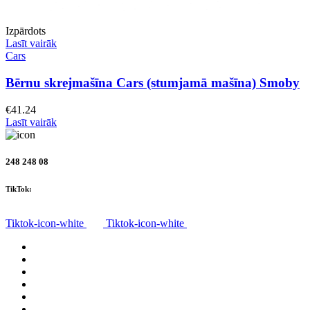
Izpārdots
Lasīt vairāk
Cars
Bērnu skrejmašīna Cars (stumjamā mašīna) Smoby
€
41.24
Lasīt vairāk
248 248 08
TikTok:
Tiktok-icon-white
Tiktok-icon-white
Visas preces
Par mums
Piegāde
Privātuma politika
Noteikumi
Atteikuma tiesības