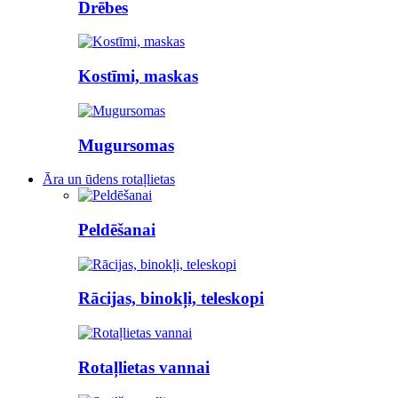
Drēbes
Kostīmi, maskas
Mugursomas
Āra un ūdens rotaļlietas
Peldēšanai
Rācijas, binokļi, teleskopi
Rotaļlietas vannai