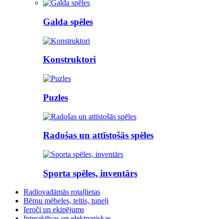
Galda spēles
Konstruktori
Puzles
Radošas un attīstošās spēles
Sporta spēles, inventārs
Radiovadāmās rotaļlietas
Bērnu mēbeles, teltis, tuneļi
Ieroči un ekipējums
Interaktīvas un elektroniskas