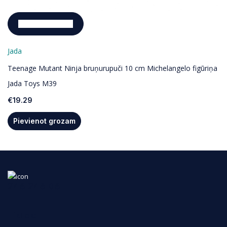
Pievienot grozam
Jada
Teenage Mutant Ninja bruņurupuči 10 cm Michelangelo figūriņa
Jada Toys M39
€
19.29
Pievienot grozam
248 248 08
TikTok: