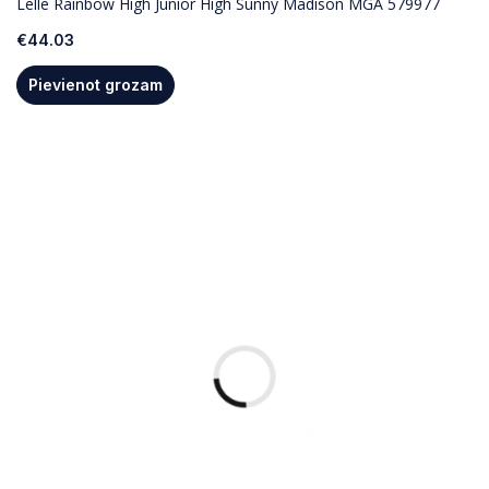
Lelle Rainbow High Junior High Sunny Madison MGA 579977
€
44.03
Pievienot grozam