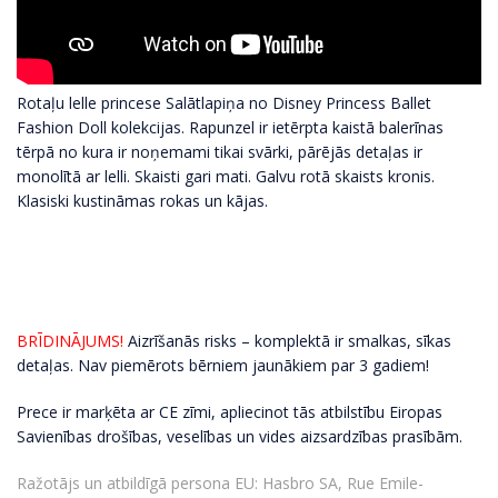
Rotaļu lelle princese Salātlapiņa no Disney Princess Ballet
Fashion Doll kolekcijas. Rapunzel ir ietērpta kaistā balerīnas
tērpā no kura ir noņemami tikai svārki, pārējās detaļas ir
monolītā ar lelli. Skaisti gari mati. Galvu rotā skaists kronis.
Klasiski kustināmas rokas un kājas.
BRĪDINĀJUMS!
Aizrīšanās risks – komplektā ir smalkas, sīkas
detaļas. Nav piemērots bērniem jaunākiem par 3 gadiem!
Prece ir marķēta ar CE zīmi, apliecinot tās atbilstību Eiropas
Savienības drošības, veselības un vides aizsardzības prasībām.
Ražotājs un atbildīgā persona EU: Hasbro SA, Rue Emile-