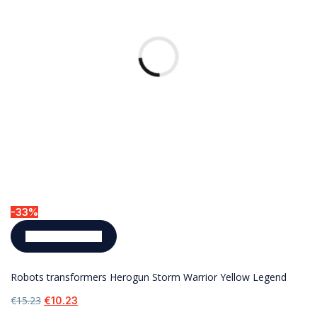
-33%
Pievienot grozam
Robots transformers Herogun Storm Warrior Yellow Legend
€
15.23
€
10.23