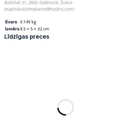
Boéchat 31, 2800 Delémont, Šveice
(euproductcompliance@hasbro.com)
0.149 kg
Svars
8.5 × 5 × 32 cm
Izmērs
Līdzīgas preces