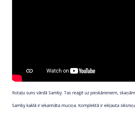
Rotaļu suns vārdā Samby. Tas reaģē uz pieskārieniem, skaņām un
Samby kaklā ir iekarināta muciņa. Komplektā ir iekļauta siksniņa