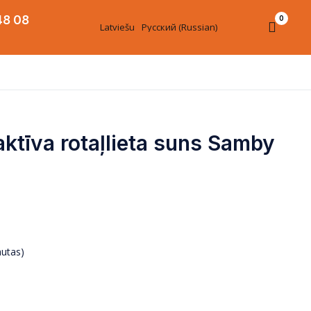
48 08
0
Latviešu
Русский
(
Russian
)
aktīva rotaļlieta suns Samby
autas)