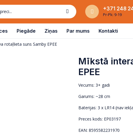
+371 248 2
Pr-Pk: 9-19
ces
Piegāde
Ziņas
Par mums
Kontakti
īva rotaļlieta suns Samby EPEE
Mīkstā inter
EPEE
Vecums: 3+ gadi
Garums: ~28 cm
Baterijas: 3 x LR14 (nav iekļ
Preces kods: EP03197
EAN: 8595582231970