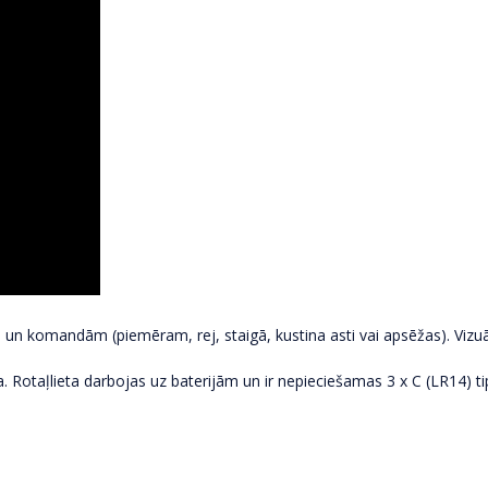
 komandām (piemēram, rej, staigā, kustina asti vai apsēžas). Vizuāli
. Rotaļlieta darbojas uz baterijām un ir nepieciešamas 3 x C (LR14) tip