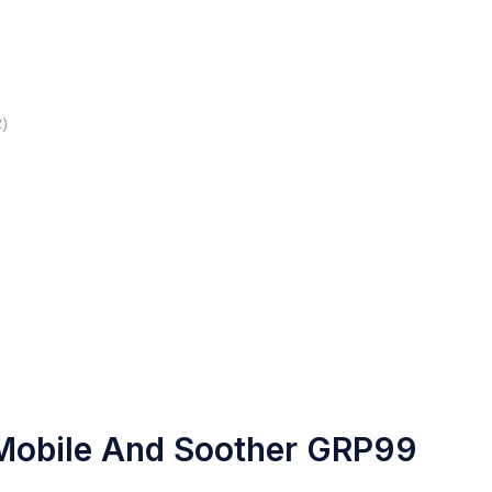
z)
s Mobile And Soother GRP99