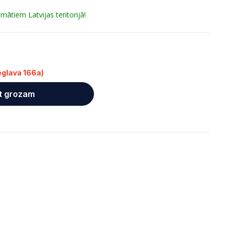
tiem Latvijas teritorijā!
Deglava 166a)
t grozam