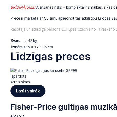
BRĪDINĀJUMS!
Aizrīšanās risks – komplektā ir smalkas, sīkas 
Prece ir marķēta ar CE zīmi, apliecinot tās atbilstību Eiropas S
Ražotājs un atbildīgā persona EU: Epee Czech s.r.o., Hráskéh
Svars
1.142 kg
Izmērs
32.5 × 17 × 35 cm
Līdzīgas preces
Izpārdots
Ātrais skats
Lasīt vairāk
Fisher-Price gultiņas muzik
€
27.27