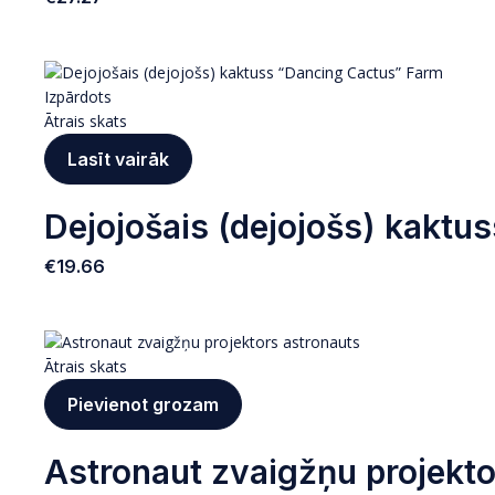
Izpārdots
Ātrais skats
Lasīt vairāk
Dejojošais (dejojošs) kaktu
€
19.66
Ātrais skats
Pievienot grozam
Astronaut zvaigžņu projekto