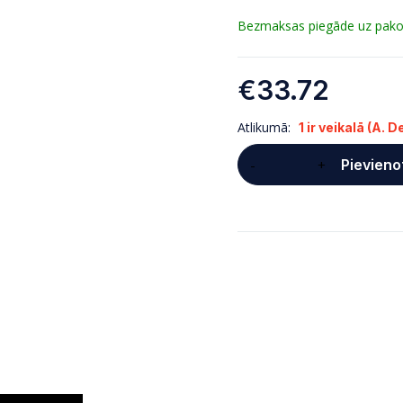
Bezmaksas piegāde uz pakomā
€
33.72
Atlikumā:
1 ir veikalā (A. 
Pievieno