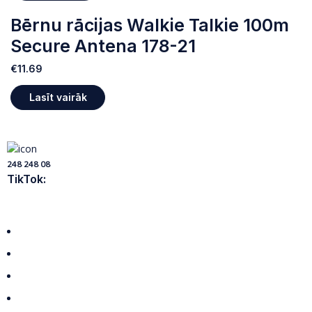
Bērnu rācijas Walkie Talkie 100m
Secure Antena 178-21
€
11.69
Lasīt vairāk
248 248 08
TikTok:
Visas preces
Par mums
Piegāde
Privātuma politika