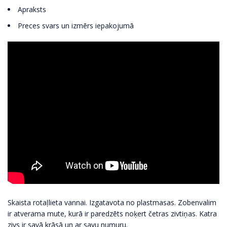
Apraksts
Preces svars un izmērs iepakojumā
Skaista rotaļlieta vannai. Izgatavota no plastmasas. Zobenvalim
ir atverama mute, kurā ir paredzēts noķert četras zivtiņas. Katra
zivs ir savā krāsā un ar savu numuru.