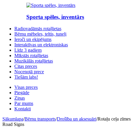
Sporta spēles, inventārs
Radiovadāmās rotaļlietas
Bērnu mēbeles, teltis, tuneļi
Ieroči un ekipējums
Interaktīvas un elektroniskas
Līdz 3 gadiem
Mīkstās rotaļlietas
Muzikālās rotaļlietas
Citas preces
Nocenotā prece
Tiešām labs!
Visas preces
Piegāde
Ziņas
Par mums
Kontakti
Sākumlapa
/
Bērnu transports
/
Drošība un aksesuāri
/
Rotaļu ceļa zīmes
Road Signs