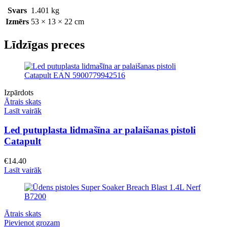
Svars
1.401 kg
Izmērs
53 × 13 × 22 cm
Līdzīgas preces
Izpārdots
Ātrais skats
Lasīt vairāk
Led putuplasta lidmašīna ar palaišanas pistoli
Catapult
€
14.40
Lasīt vairāk
Ātrais skats
Pievienot grozam