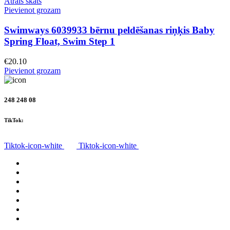
Ātrais skats
Pievienot grozam
Swimways 6039933 bērnu peldēšanas riņķis Baby
Spring Float, Swim Step 1
€
20.10
Pievienot grozam
248 248 08
TikTok:
Tiktok-icon-white
Tiktok-icon-white
Visas preces
Par mums
Piegāde
Privātuma politika
Noteikumi
Atteikuma tiesības
Kontakti