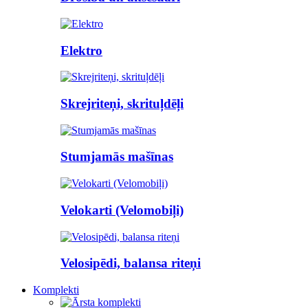
Elektro
Skrejriteņi, skrituļdēļi
Stumjamās mašīnas
Velokarti (Velomobiļi)
Velosipēdi, balansa riteņi
Komplekti