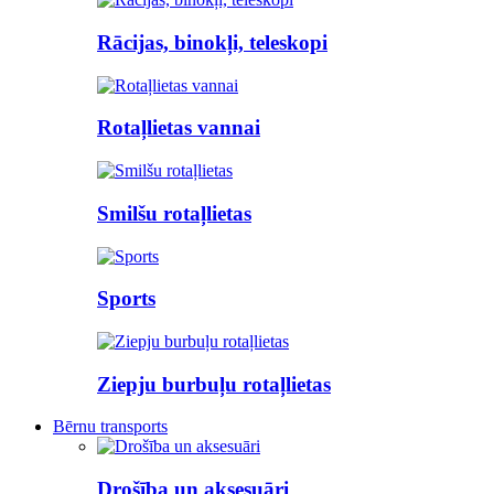
Rācijas, binokļi, teleskopi
Rotaļlietas vannai
Smilšu rotaļlietas
Sports
Ziepju burbuļu rotaļlietas
Bērnu transports
Drošība un aksesuāri