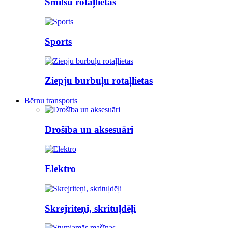
Smilšu rotaļlietas
Sports
Ziepju burbuļu rotaļlietas
Bērnu transports
Drošība un aksesuāri
Elektro
Skrejriteņi, skrituļdēļi