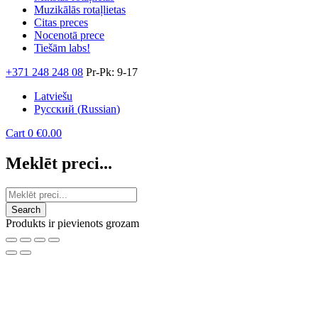
Muzikālās rotaļlietas
Citas preces
Nocenotā prece
Tiešām labs!
+371 248 248 08
Pr-Pk: 9-17
Latviešu
Русский
(
Russian
)
Cart
0
€
0.00
Meklēt preci...
Produkts ir pievienots grozam