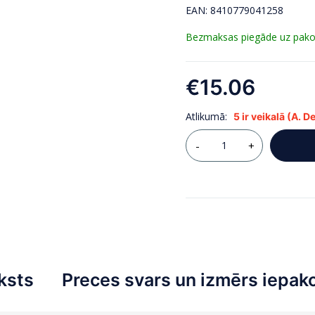
EAN: 8410779041258
Bezmaksas piegāde uz pakomā
€
15.06
Atlikumā:
5 ir veikalā (A. 
ksts
Preces svars un izmērs iepak