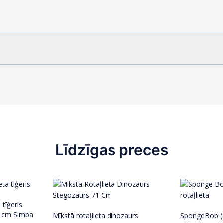
Līdzīgas preces
 tīģeris
50 cm Simba
Mīkstā rotaļlieta dinozaurs
SpongeBob (S