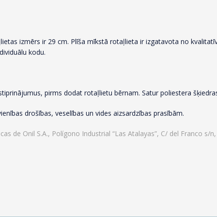
etas izmērs ir 29 cm. Plīša mīkstā rotaļlieta ir izgatavota no kvalitat
ndividuālu kodu.
prinājumus, pirms dodat rotaļlietu bērnam. Satur poliestera šķiedras
avienības drošības, veselības un vides aizsardzības prasībām.
s de Onil S.A., Polígono Industrial “Las Atalayas”, C/ del Franco s/