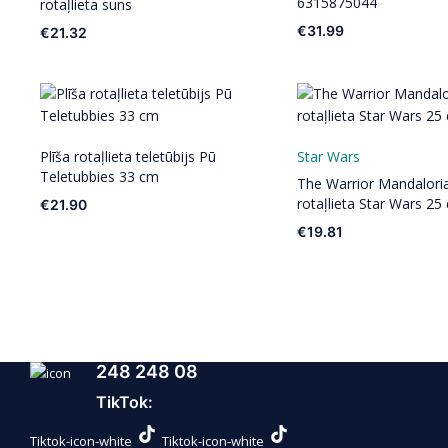
6315875044
rotaļlieta suns
€
31.99
€
21.32
Plīša rotaļlieta teletūbijs Pū
Star Wars
Teletubbies 33 cm
The Warrior Mandalori
rotaļlieta Star Wars 25
€
21.90
€
19.81
248 248 08
TikTok:
Tiktok-icon-white
Tiktok-icon-white