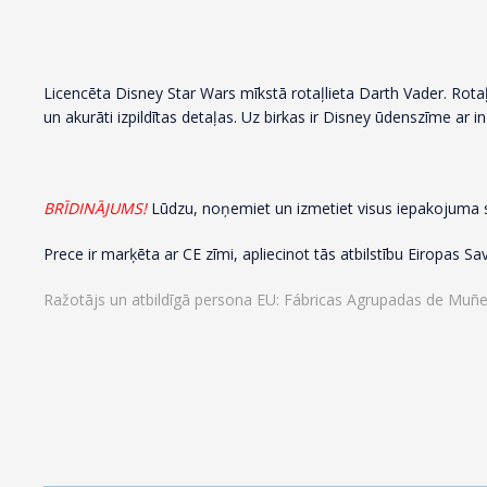
Licencēta Disney Star Wars mīkstā rotaļlieta Darth Vader. Rotaļli
un akurāti izpildītas detaļas. Uz birkas ir Disney ūdenszīme ar i
BRĪDINĀJUMS!
Lūdzu, noņemiet un izmetiet visus iepakojuma sti
Prece ir marķēta ar CE zīmi, apliecinot tās atbilstību Eiropas S
Ražotājs un atbildīgā persona EU: Fábricas Agrupadas de Muñeca