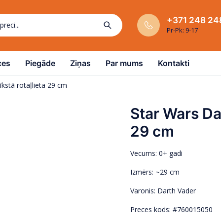
+371 248 24
Pr-Pk: 9-17
ces
Piegāde
Ziņas
Par mums
Kontakti
kstā rotaļlieta 29 cm
Star Wars Da
29 cm
Vecums: 0+ gadi
Izmērs: ~29 cm
Varonis: Darth Vader
Preces kods: #760015050