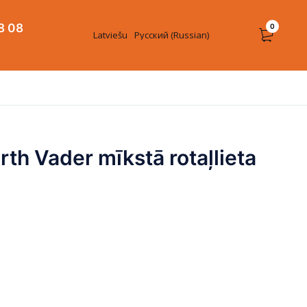
8 08
0
Latviešu
Русский
(
Russian
)
rth Vader mīkstā rotaļlieta