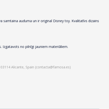
īva samtaina auduma un ir original Disney toy. Kvalitatīvs dizains
. Izgatavots no pilnīgi jauniem materiāliem.
n, 03114 Alicante, Spain (contacta@famosa.es)