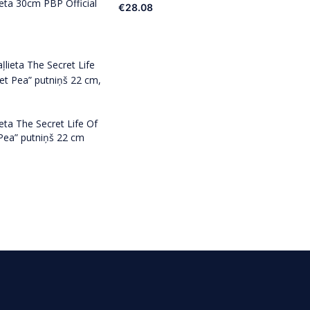
ieta 30cm PBP Official
€
28.08
ieta The Secret Life Of
Pea” putniņš 22 cm