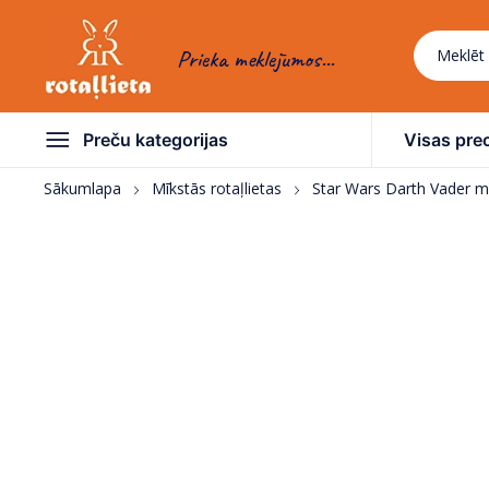
Prieka meklējumos...
Preču kategorijas
Visas pre
Sākumlapa
Mīkstās rotaļlietas
Star Wars Darth Vader mī