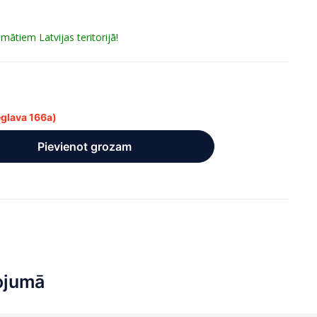
tiem Latvijas teritorijā!
Deglava 166a)
Pievienot grozam
ojumā