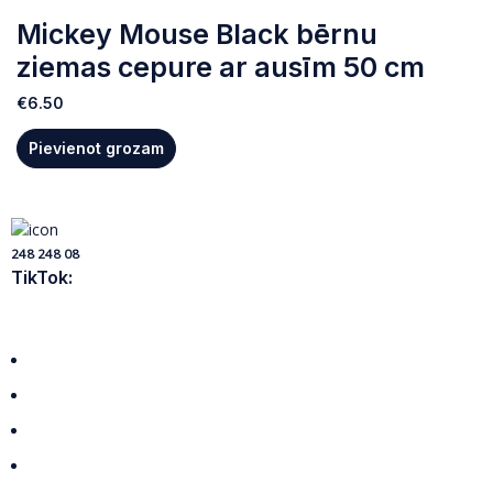
Mickey Mouse Black bērnu
ziemas cepure ar ausīm 50 cm
€
6.50
Pievienot grozam
248 248 08
TikTok:
Visas preces
Par mums
Piegāde
Privātuma politika