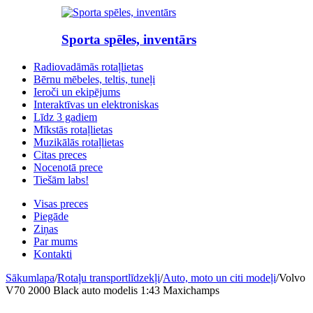
Sporta spēles, inventārs
Radiovadāmās rotaļlietas
Bērnu mēbeles, teltis, tuneļi
Ieroči un ekipējums
Interaktīvas un elektroniskas
Līdz 3 gadiem
Mīkstās rotaļlietas
Muzikālās rotaļlietas
Citas preces
Nocenotā prece
Tiešām labs!
Visas preces
Piegāde
Ziņas
Par mums
Kontakti
Sākumlapa
/
Rotaļu transportlīdzekļi
/
Auto, moto un citi modeļi
/
Volvo
V70 2000 Black auto modelis 1:43 Maxichamps