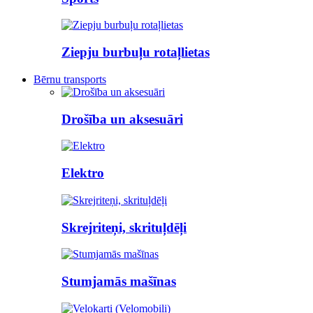
Ziepju burbuļu rotaļlietas
Bērnu transports
Drošība un aksesuāri
Elektro
Skrejriteņi, skrituļdēļi
Stumjamās mašīnas