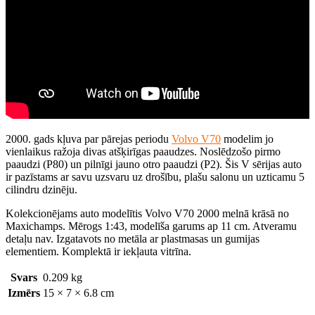
2000. gads kļuva par pārejas periodu
Volvo V70
modelim jo
vienlaikus ražoja divas atšķirīgas paaudzes. Noslēdzošo pirmo
paaudzi (P80) un pilnīgi jauno otro paaudzi (P2). Šis V sērijas auto
ir pazīstams ar savu uzsvaru uz drošību, plašu salonu un uzticamu 5
cilindru dzinēju.
Kolekcionējams auto modelītis Volvo V70 2000 melnā krāsā no
Maxichamps. Mērogs 1:43, modelīša garums ap 11 cm. Atveramu
detaļu nav. Izgatavots no metāla ar plastmasas un gumijas
elementiem. Komplektā ir iekļauta vitrīna.
Svars
0.209 kg
Izmērs
15 × 7 × 6.8 cm