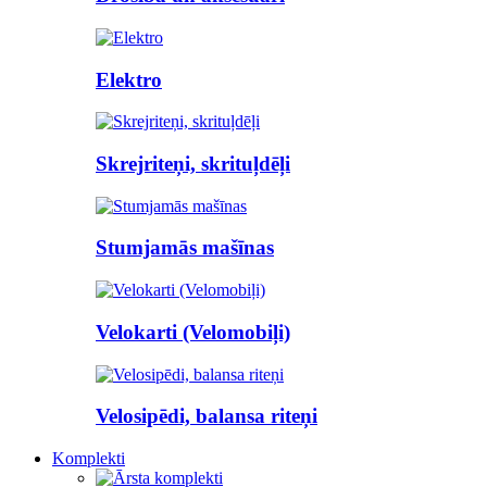
Elektro
Skrejriteņi, skrituļdēļi
Stumjamās mašīnas
Velokarti (Velomobiļi)
Velosipēdi, balansa riteņi
Komplekti