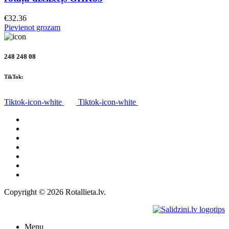
€
32.36
Pievienot grozam
248 248 08
TikTok:
Tiktok-icon-white
Tiktok-icon-white
Visas preces
Par mums
Piegāde
Privātuma politika
Noteikumi
Atteikuma tiesības
Kontakti
Copyright © 2026 Rotallieta.lv.
Menu