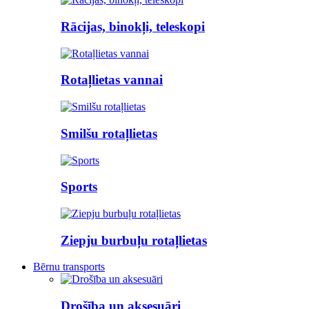
Rācijas, binokļi, teleskopi
Rotaļlietas vannai
Smilšu rotaļlietas
Sports
Ziepju burbuļu rotaļlietas
Bērnu transports
Drošība un aksesuāri