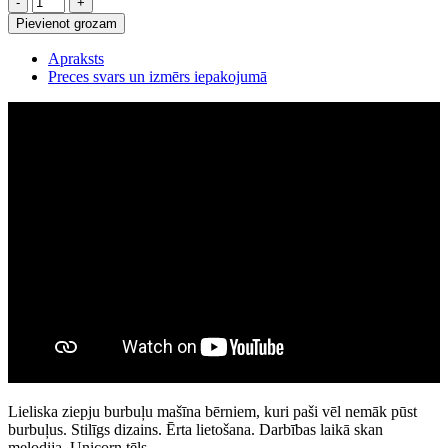
burbuļu
Pievienot grozam
pistole,
pūšamais
Apraksts
Unicorn
Preces svars un izmērs iepakojumā
preces
daudzums
Lieliska ziepju burbuļu mašīna bērniem, kuri paši vēl nemāk pūst
burbuļus. Stilīgs dizains. Ērta lietošana. Darbības laikā skan
melodija. Unicorn tēls.