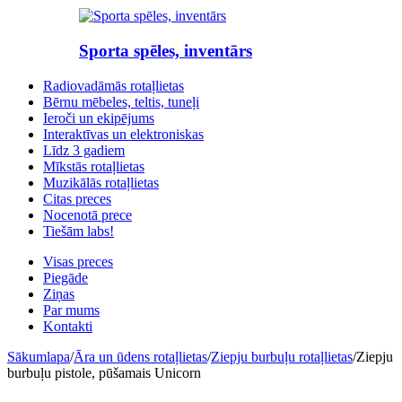
Sporta spēles, inventārs
Radiovadāmās rotaļlietas
Bērnu mēbeles, teltis, tuneļi
Ieroči un ekipējums
Interaktīvas un elektroniskas
Līdz 3 gadiem
Mīkstās rotaļlietas
Muzikālās rotaļlietas
Citas preces
Nocenotā prece
Tiešām labs!
Visas preces
Piegāde
Ziņas
Par mums
Kontakti
Sākumlapa
/
Āra un ūdens rotaļlietas
/
Ziepju burbuļu rotaļlietas
/
Ziepju
burbuļu pistole, pūšamais Unicorn