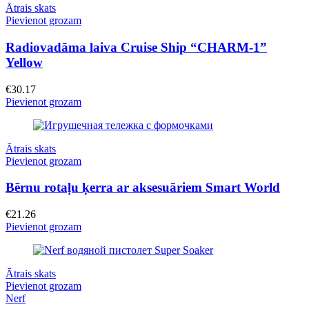
Ātrais skats
Pievienot grozam
Radiovadāma laiva Cruise Ship “CHARM-1”
Yellow
€
30.17
Pievienot grozam
Ātrais skats
Pievienot grozam
Bērnu rotaļu ķerra ar aksesuāriem Smart World
€
21.26
Pievienot grozam
Ātrais skats
Pievienot grozam
Nerf