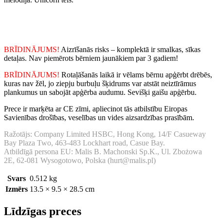
BRĪDINĀJUMS!
Aizrīšanās risks – komplektā ir smalkas, sīkas
detaļas. Nav piemērots bērniem jaunākiem par 3 gadiem!
BRĪDINĀJUMS!
Rotaļāšanās laikā ir vēlams bērnu apģērbt drēbēs,
kuras nav žēl, jo ziepju burbuļu šķidrums var atstāt neiztīrāmus
plankumus un sabojāt apģērba audumu. Sevišķi gaišu apģērbu.
Prece ir marķēta ar CE zīmi, apliecinot tās atbilstību Eiropas
Savienības drošības, veselības un vides aizsardzības prasībām.
Ražotājs: Company Limited HSBC, Hong Kong, 14/F Casueway
Bay Plaza Two, 463-483 Lockhart road, Casue Bay.
Atbildīgā persona EU: Malis B. Machonski Sp.K., Ul. Zbożowa
2E, 62-081 Wysogotowo, Polska (hurt@malis.pl)
Svars
0.512 kg
Izmērs
13.5 × 9.5 × 28.5 cm
Līdzīgas preces