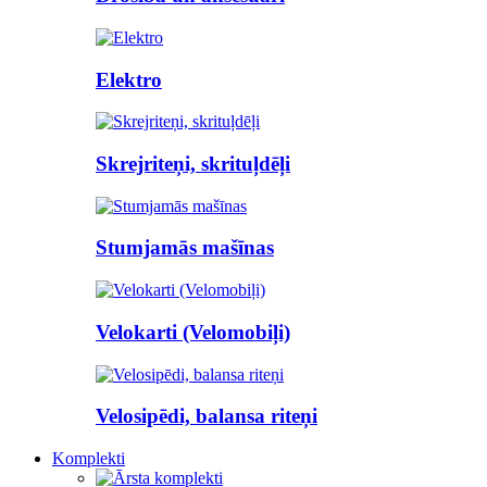
Elektro
Skrejriteņi, skrituļdēļi
Stumjamās mašīnas
Velokarti (Velomobiļi)
Velosipēdi, balansa riteņi
Komplekti