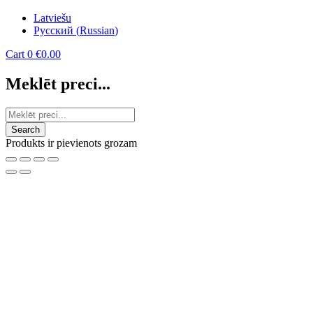
Latviešu
Русский
(
Russian
)
Cart
0
€
0.00
Meklēt preci...
Produkts ir pievienots grozam