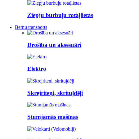
Ziepju burbuļu rotaļlietas
Bērnu transports
Drošība un aksesuāri
Elektro
Skrejriteņi, skrituļdēļi
Stumjamās mašīnas