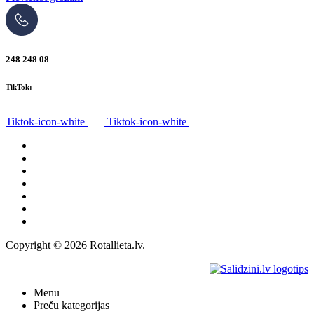
248 248 08
TikTok:
Tiktok-icon-white
Tiktok-icon-white
Visas preces
Par mums
Piegāde
Privātuma politika
Noteikumi
Atteikuma tiesības
Kontakti
Copyright © 2026 Rotallieta.lv.
Menu
Preču kategorijas