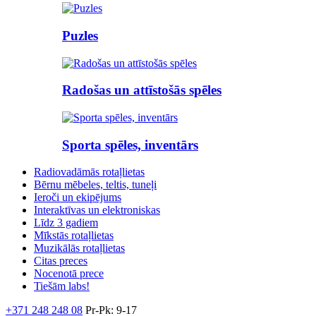
Puzles
Radošas un attīstošās spēles
Sporta spēles, inventārs
Radiovadāmās rotaļlietas
Bērnu mēbeles, teltis, tuneļi
Ieroči un ekipējums
Interaktīvas un elektroniskas
Līdz 3 gadiem
Mīkstās rotaļlietas
Muzikālās rotaļlietas
Citas preces
Nocenotā prece
Tiešām labs!
+371 248 248 08
Pr-Pk: 9-17