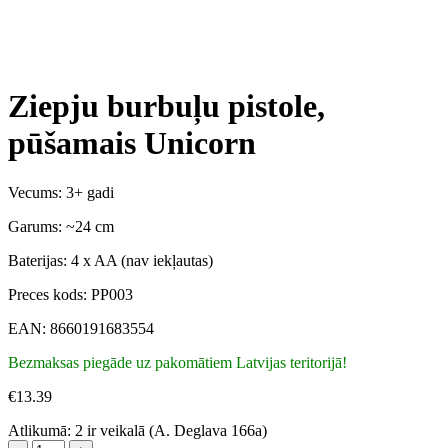
Ziepju burbuļu pistole,
pūšamais Unicorn
Vecums: 3+ gadi
Garums: ~24 cm
Baterijas: 4 x AA (nav iekļautas)
Preces kods: PP003
EAN: 8660191683554
Bezmaksas piegāde uz pakomātiem Latvijas teritorijā!
€
13.39
Atlikumā:
2 ir veikalā (A. Deglava 166a)
Ziepju