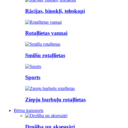
Rācijas, binokļi, teleskopi
Rotaļlietas vannai
Smilšu rotaļlietas
Sports
Ziepju burbuļu rotaļlietas
Bērnu transports
Drošība un aksesuāri