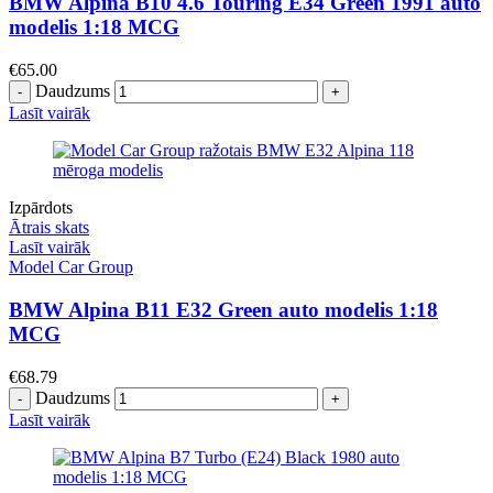
BMW Alpina B10 4.6 Touring E34 Green 1991 auto
modelis 1:18 MCG
€
65.00
Daudzums
Lasīt vairāk
Izpārdots
Ātrais skats
Lasīt vairāk
Model Car Group
BMW Alpina B11 E32 Green auto modelis 1:18
MCG
€
68.79
Daudzums
Lasīt vairāk