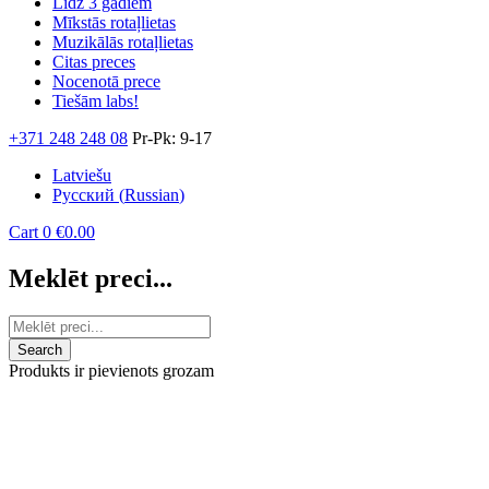
Līdz 3 gadiem
Mīkstās rotaļlietas
Muzikālās rotaļlietas
Citas preces
Nocenotā prece
Tiešām labs!
+371 248 248 08
Pr-Pk: 9-17
Latviešu
Русский
(
Russian
)
Cart
0
€
0.00
Meklēt preci...
Produkts ir pievienots grozam