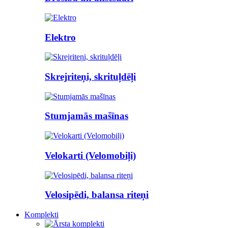
Elektro
Skrejriteņi, skrituļdēļi
Stumjamās mašīnas
Velokarti (Velomobiļi)
Velosipēdi, balansa riteņi
Komplekti