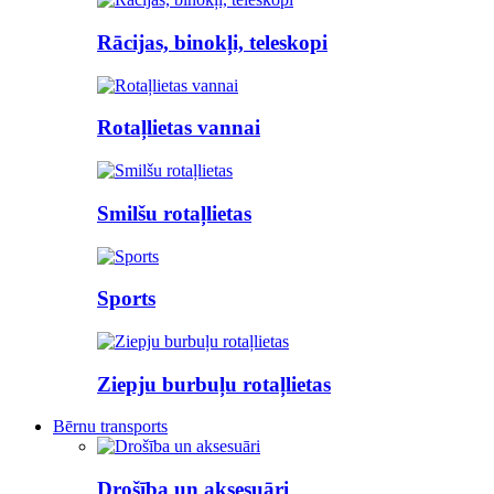
Rācijas, binokļi, teleskopi
Rotaļlietas vannai
Smilšu rotaļlietas
Sports
Ziepju burbuļu rotaļlietas
Bērnu transports
Drošība un aksesuāri