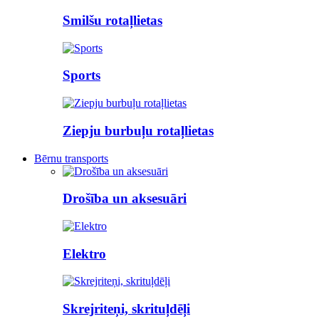
Smilšu rotaļlietas
Sports
Ziepju burbuļu rotaļlietas
Bērnu transports
Drošība un aksesuāri
Elektro
Skrejriteņi, skrituļdēļi