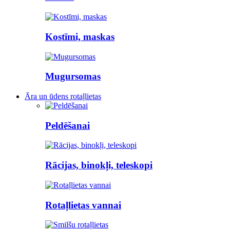
Kostīmi, maskas
Mugursomas
Āra un ūdens rotaļlietas
Peldēšanai
Rācijas, binokļi, teleskopi
Rotaļlietas vannai