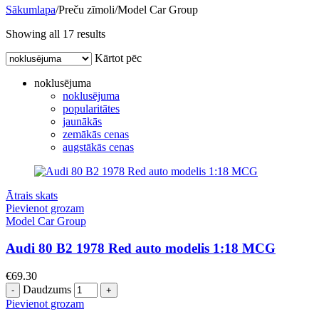
Sākumlapa
/
Preču zīmoli
/
Model Car Group
Showing all 17 results
Kārtot pēc
noklusējuma
noklusējuma
popularitātes
jaunākās
zemākās cenas
augstākās cenas
Ātrais skats
Pievienot grozam
Model Car Group
Audi 80 B2 1978 Red auto modelis 1:18 MCG
€
69.30
Daudzums
Pievienot grozam