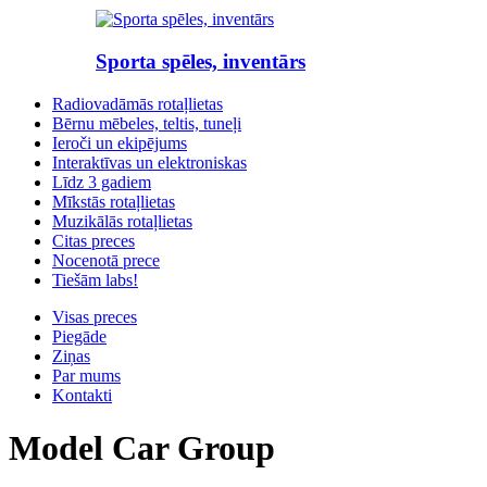
Sporta spēles, inventārs
Radiovadāmās rotaļlietas
Bērnu mēbeles, teltis, tuneļi
Ieroči un ekipējums
Interaktīvas un elektroniskas
Līdz 3 gadiem
Mīkstās rotaļlietas
Muzikālās rotaļlietas
Citas preces
Nocenotā prece
Tiešām labs!
Visas preces
Piegāde
Ziņas
Par mums
Kontakti
Model Car Group