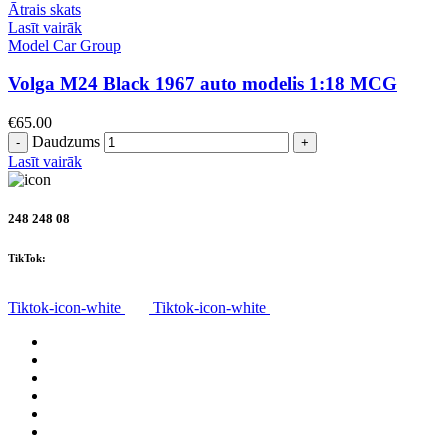
Ātrais skats
Lasīt vairāk
Model Car Group
Volga M24 Black 1967 auto modelis 1:18 MCG
€
65.00
Daudzums
Lasīt vairāk
248 248 08
TikTok:
Tiktok-icon-white
Tiktok-icon-white
Visas preces
Par mums
Piegāde
Privātuma politika
Noteikumi
Atteikuma tiesības