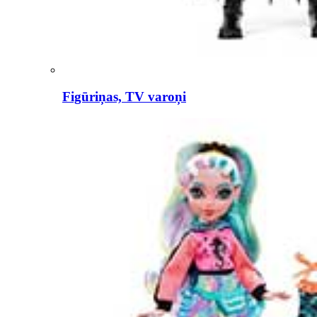
Figūriņas, TV varoņi