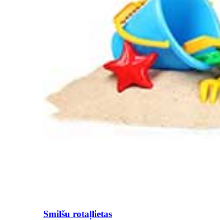
Smilšu rotaļlietas