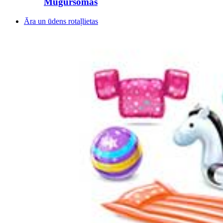
Mugursomas
Āra un ūdens rotaļlietas