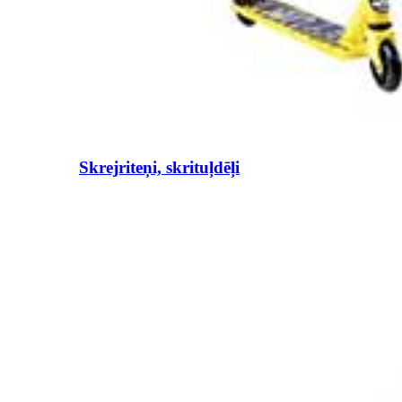
Skrejriteņi, skrituļdēļi