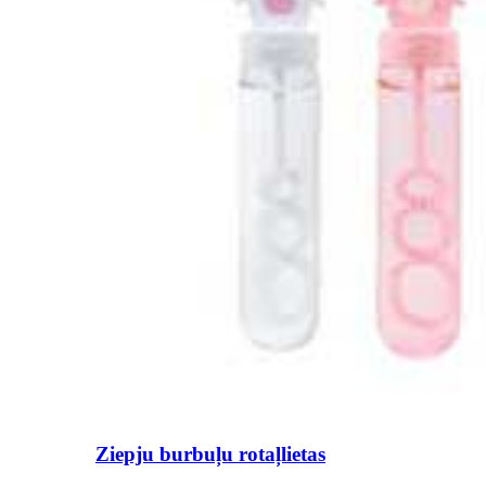
Ziepju burbuļu rotaļlietas