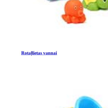
Rotaļlietas vannai