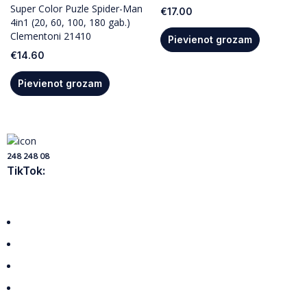
Super Color Puzle Spider-Man
€
17.00
4in1 (20, 60, 100, 180 gab.)
Clementoni 21410
Pievienot grozam
€
14.60
Pievienot grozam
248 248 08
TikTok:
Visas preces
Par mums
Piegāde
Privātuma politika