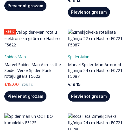
€
19.12
Pievienot grozam
Pievienot grozam
-36%
Spider-Man
Spider-Man
Marvel Spider-Man Across the
Marvel Spider-Man Armored
Spider-Verse Spider-Punk
figūriņa 24 cm Hasbro F0721
rotaļu ģitāra F5622
F5087
€
18.00
€
19.15
€
28.16
Pievienot grozam
Pievienot grozam