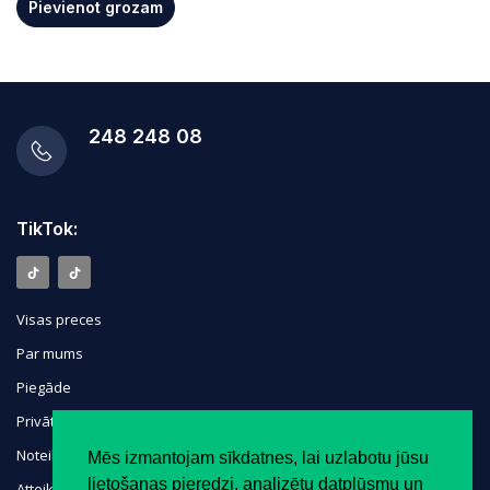
Pievienot grozam
248 248 08
TikTok:
Visas preces
Par mums
Piegāde
Privātuma politika
Noteikumi
Mēs izmantojam sīkdatnes, lai uzlabotu jūsu
lietošanas pieredzi, analizētu datplūsmu un
Atteikuma tiesības