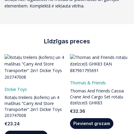
elementiem. Komplektā ir iekļauta vitrīna.
Līdzīgas preces
Thomas & Friends
Dickie Toys
Thomas And Friends Cassia
Crane And Cargo Set rotaļu
Rotaļu treileris (koferis) un 4
dzelzceļš GHK83
mašīnas “Carry And Store
Transporter” 2in1 Dickie Toys
€
32.36
203747008
Pievienot grozam
€
23.24