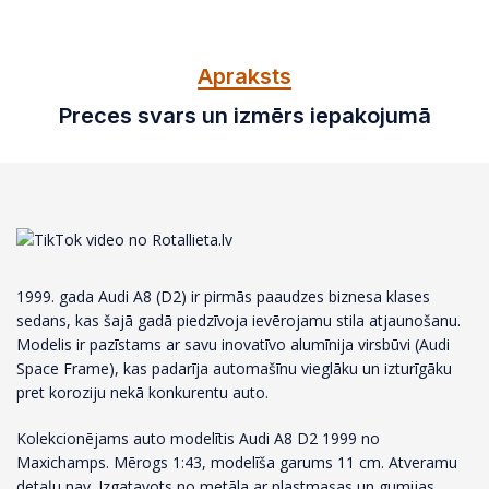
Apraksts
Preces svars un izmērs iepakojumā
1999. gada Audi A8 (D2) ir pirmās paaudzes biznesa klases
sedans, kas šajā gadā piedzīvoja ievērojamu stila atjaunošanu.
Modelis ir pazīstams ar savu inovatīvo alumīnija virsbūvi (Audi
Space Frame), kas padarīja automašīnu vieglāku un izturīgāku
pret koroziju nekā konkurentu auto.
Kolekcionējams auto modelītis Audi A8 D2 1999 no
Maxichamps. Mērogs 1:43, modelīša garums 11 cm. Atveramu
detaļu nav. Izgatavots no metāla ar plastmasas un gumijas