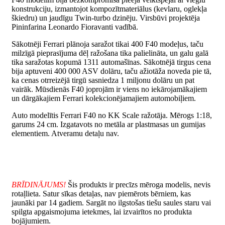
konstrukciju, izmantojot kompozītmateriālus (kevlaru, oglekļa
škiedru) un jaudīgu Twin-turbo dzinēju. Virsbūvi projektēja
Pininfarina Leonardo Fioravanti vadībā.
Sākotnēji Ferrari plānoja saražot tikai 400 F40 modeļus, taču
milzīgā pieprasījuma dēļ ražošana tika palielināta, un galu galā
tika saražotas kopumā 1311 automašīnas. Sākotnējā tirgus cena
bija aptuveni 400 000 ASV dolāru, taču ažiotāža noveda pie tā,
ka cenas otrreizējā tirgū sasniedza 1 miljonu dolāru un pat
vairāk. Mūsdienās F40 joprojām ir viens no iekārojamākajiem
un dārgākajiem Ferrari kolekcionējamajiem automobiļiem.
Auto modelītis Ferrari F40 no KK Scale ražotāja. Mērogs 1:18,
garums 24 cm. Izgatavots no metāla ar plastmasas un gumijas
elementiem. Atveramu detaļu nav.
BRĪDINĀJUMS!
Šis produkts ir precīzs mēroga modelis, nevis
rotaļlieta. Satur sīkas detaļas, nav piemērots bērniem, kas
jaunāki par 14 gadiem. Sargāt no ilgstošas tiešu saules staru vai
spilgta apgaismojuma ietekmes, lai izvairītos no produkta
bojājumiem.