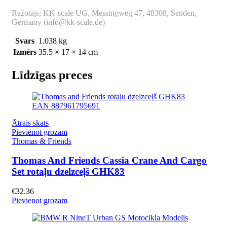
Ražotājs: KK-scale UG, Messingweg 47, 48308, Senden,
Germany (info@kk-scale.de)
Svars
1.038 kg
Izmērs
35.5 × 17 × 14 cm
Līdzīgas preces
Ātrais skats
Pievienot grozam
Thomas & Friends
Thomas And Friends Cassia Crane And Cargo
Set rotaļu dzelzceļš GHK83
€
32.36
Pievienot grozam