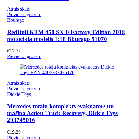
Ātrais skats
Pievienot grozam
Bburago
RedBull KTM 450 SX-F Factory Edition 2018
motocikla modelis 1:18 Bburago 51070
€
17.77
Pievienot grozam
Ātrais skats
Pievienot grozam
Dickie Toys
Mercedes rotaļu komplekts evakuators un
mašīna Action Truck Recovery, Dickie Toys
203745016
€
19.29
Pievienot grozam