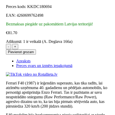
Preces kods: KKDC180694
EAN: 4260699762498
Bezmaksas piegāde uz pakomātiem Latvijas teritorijā!
€
81.70
Atlikumā:
1 ir veikalā (A. Deglava 166a)
Ferrari
F40
Pievienot grozam
1987
Red
Apraksts
auto
Preces svars un izmērs iepakojumā
modelis
1:18
KK
Scale
Ferrari F40 (1987) ir leģendārs superauto, kas tika radīts, lai
preces
atzīmētu uzņēmuma 40. gadadienu un pēdējais automobilis, ko
daudzums
personīgi apstiprināja Enzo Ferrari. Tas ir pazīstams ar savu
neapstrādāto sniegumu (Raw Performance/Raw Power),
agresīvo dizainu un to, ka tas bija pirmais sērijveida auto, kas
pārsniedza 320 km/h (200 jūdzes stundā).
F40 modelim bija bezkompromisa pieeja veiktspējai ar vieglu