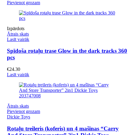
Pievienot grozam
Izpārdots
Ātrais skats
Lasīt vairāk
Spīdoša rotaļu trase Glow in the dark tracks 360
pcs
€
24.30
Lasīt vairāk
Ātrais skats
Pievienot grozam
Dickie Toys
Rotaļu treileris (koferis) un 4 mašīnas “Carry