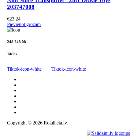
And Store Transporter” 2in1 Dickie Toys
203747008
€
23.24
Pievienot grozam
248 248 08
TikTok:
Tiktok-icon-white
Tiktok-icon-white
Visas preces
Par mums
Piegāde
Privātuma politika
Noteikumi
Atteikuma tiesības
Kontakti
Copyright © 2026 Rotallieta.lv.