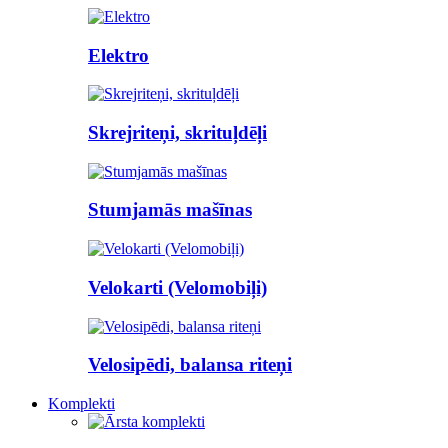
Elektro
Skrejriteņi, skrituļdēļi
Stumjamās mašīnas
Velokarti (Velomobiļi)
Velosipēdi, balansa riteņi
Komplekti