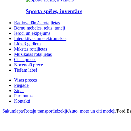
Sporta spēles, inventārs
Radiovadāmās rotaļlietas
Bērnu mēbeles, teltis, tuneļi
Ieroči un ekipējums
Interaktīvas un elektroniskas
Līdz 3 gadiem
Mīkstās rotaļlietas
Muzikālās rotaļlietas
Citas preces
Nocenotā prece
Tiešām labs!
Visas preces
Piegāde
Ziņas
Par mums
Kontakti
Sākumlapa
/
Rotaļu transportlīdzekļi
/
Auto, moto un citi modeļi
/
Ford Es