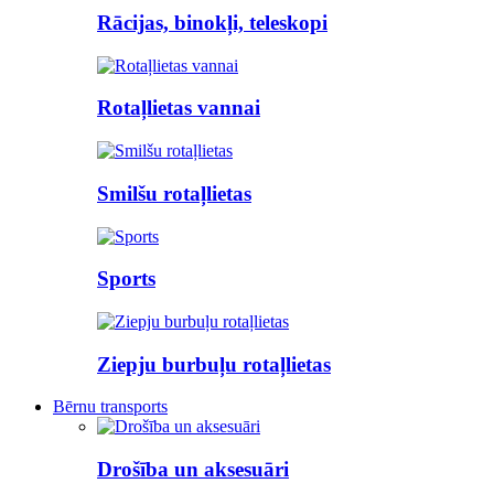
Rācijas, binokļi, teleskopi
Rotaļlietas vannai
Smilšu rotaļlietas
Sports
Ziepju burbuļu rotaļlietas
Bērnu transports
Drošība un aksesuāri