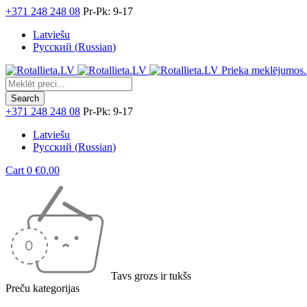
+371 248 248 08
Pr-Pk: 9-17
Latviešu
Русский
(
Russian
)
Prieka meklējumos.
+371 248 248 08
Pr-Pk: 9-17
Latviešu
Русский
(
Russian
)
Cart
0
€
0.00
Tavs grozs ir tukšs
Preču kategorijas