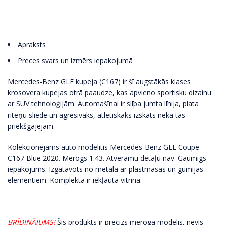
Apraksts
Preces svars un izmērs iepakojumā
Mercedes-Benz GLE kupeja (C167) ir šī augstākās klases
krosovera kupejas otrā paaudze, kas apvieno sportisku dizainu
ar SUV tehnoloģijām. Automašīnai ir slīpa jumta līnija, plata
riteņu sliede un agresīvāks, atlētiskāks izskats nekā tās
priekšgājējam.
Kolekcionējams auto modelītis Mercedes-Benz GLE Coupe
C167 Blue 2020. Mērogs 1:43. Atveramu detaļu nav. Gaumīgs
iepakojums. Izgatavots no metāla ar plastmasas un gumijas
elementiem. Komplektā ir iekļauta vitrīna.
BRĪDINĀJUMS!
Šis produkts ir precīzs mēroga modelis, nevis