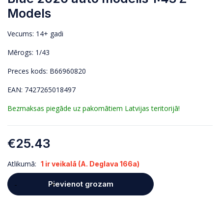
Models
Vecums: 14+ gadi
Mērogs: 1/43
Preces kods: B66960820
EAN: 7427265018497
Bezmaksas piegāde uz pakomātiem Latvijas teritorijā!
€
25.43
Atlikumā:
1 ir veikalā (A. Deglava 166a)
Pievienot grozam