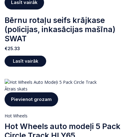
Lasīt vairāk
Bērnu rotaļu seifs krājkase
(policijas, inkasācijas mašīna)
SWAT
€
25.33
Lasīt vairāk
Ātrais skats
Pievienot grozam
Hot Wheels
Hot Wheels auto modeļi 5 Pack
Circle Track HLY65