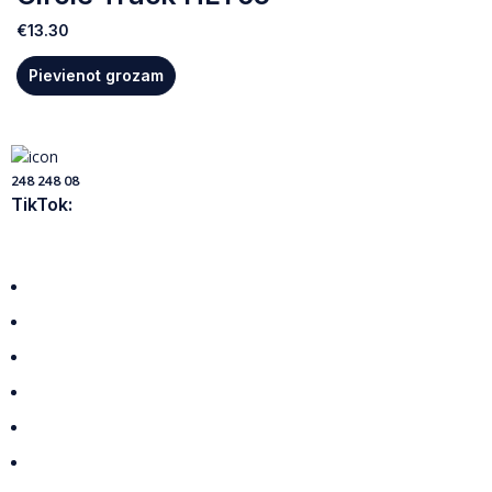
€
13.30
Pievienot grozam
248 248 08
TikTok:
Visas preces
Par mums
Piegāde
Privātuma politika
Noteikumi
Atteikuma tiesības