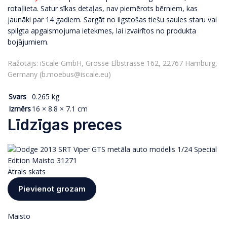
rotaļlieta. Satur sīkas detaļas, nav piemērots bērniem, kas
jaunāki par 14 gadiem. Sargāt no ilgstošas tiešu saules staru vai
spilgta apgaismojuma ietekmes, lai izvairītos no produkta
bojājumiem.
Ražotājs: iScale GmbH, Grosse Elbstrasse 162, 22767 Hamburg,
Germany (b.moebus@iscale.eu)
Svars
0.265 kg
Izmērs
16 × 8.8 × 7.1 cm
Līdzīgas preces
Ātrais skats
Pievienot grozam
Maisto