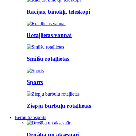
Rācijas, binokļi, teleskopi
Rotaļlietas vannai
Smilšu rotaļlietas
Sports
Ziepju burbuļu rotaļlietas
Bērnu transports
Drošība un aksesuāri