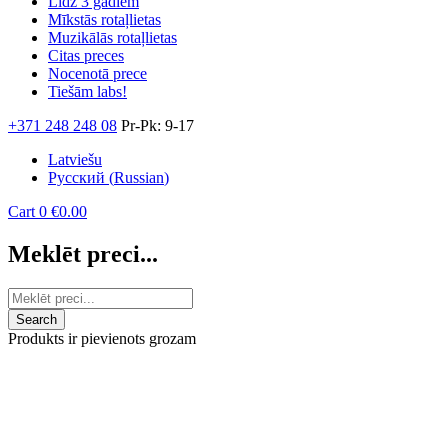
Līdz 3 gadiem
Mīkstās rotaļlietas
Muzikālās rotaļlietas
Citas preces
Nocenotā prece
Tiešām labs!
+371 248 248 08
Pr-Pk: 9-17
Latviešu
Русский
(
Russian
)
Cart
0
€
0.00
Meklēt preci...
Produkts ir pievienots grozam