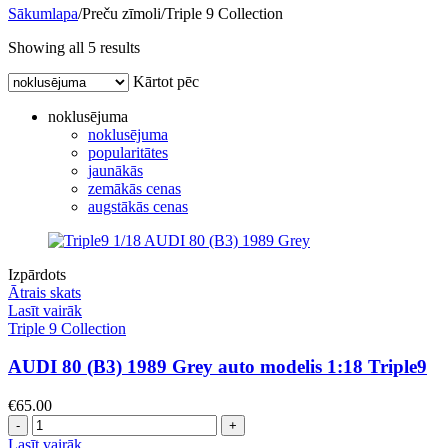
Sākumlapa
/
Preču zīmoli
/
Triple 9 Collection
Showing all 5 results
Kārtot pēc
noklusējuma
noklusējuma
popularitātes
jaunākās
zemākās cenas
augstākās cenas
Izpārdots
Ātrais skats
Lasīt vairāk
Triple 9 Collection
AUDI 80 (B3) 1989 Grey auto modelis 1:18 Triple9
€
65.00
Daudzums
Lasīt vairāk