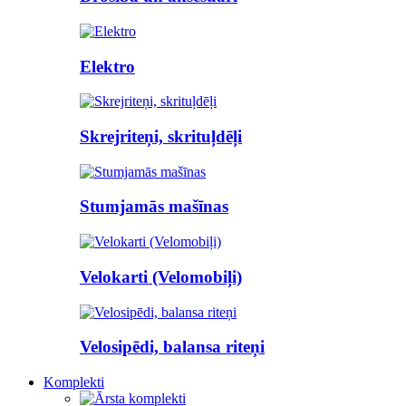
Elektro
Skrejriteņi, skrituļdēļi
Stumjamās mašīnas
Velokarti (Velomobiļi)
Velosipēdi, balansa riteņi
Komplekti