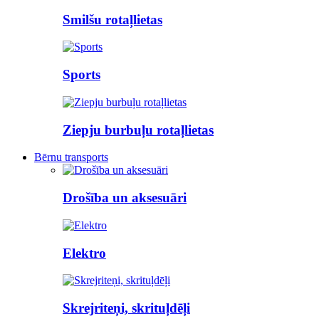
Smilšu rotaļlietas
Sports
Ziepju burbuļu rotaļlietas
Bērnu transports
Drošība un aksesuāri
Elektro
Skrejriteņi, skrituļdēļi