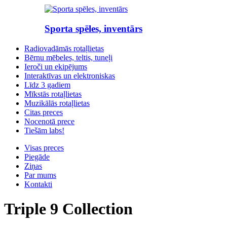
Sporta spēles, inventārs
Radiovadāmās rotaļlietas
Bērnu mēbeles, teltis, tuneļi
Ieroči un ekipējums
Interaktīvas un elektroniskas
Līdz 3 gadiem
Mīkstās rotaļlietas
Muzikālās rotaļlietas
Citas preces
Nocenotā prece
Tiešām labs!
Visas preces
Piegāde
Ziņas
Par mums
Kontakti
Triple 9 Collection