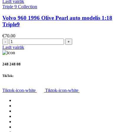
Lasīt vairāk
Triple 9 Collection
Volvo 960 1996 Olive Pearl auto modelis 1:18
Triple9
€
70.00
Daudzums
Lasīt vairāk
248 248 08
TikTok:
Tiktok-icon-white
Tiktok-icon-white
Visas preces
Par mums
Piegāde
Privātuma politika
Noteikumi
Atteikuma tiesības