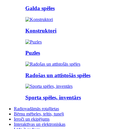
Galda spēles
Konstruktori
Puzles
Radošas un attīstošās spēles
Sporta spēles, inventārs
Radiovadāmās rotaļlietas
Bērnu mēbeles, teltis, tuneļi
Ieroči un ekipējums
Interaktīvas un elektroniskas