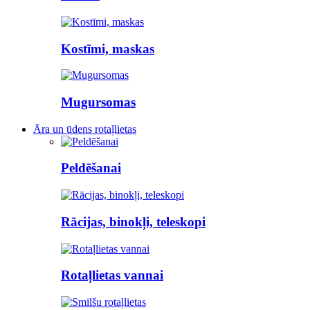
Kostīmi, maskas
Mugursomas
Āra un ūdens rotaļlietas
Peldēšanai
Rācijas, binokļi, teleskopi
Rotaļlietas vannai